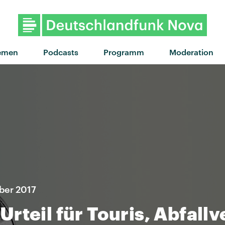
"Love long distanc
emen
Podcasts
Programm
Moderation
ber 2017
rteil für Touris, Abfal