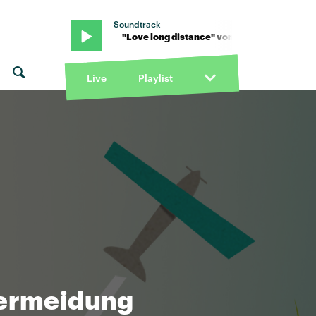
Soundtrack
e" von Gossip · "Love long distance" von Gossip · "Love long dista
Live
Playlist
lvermeidung