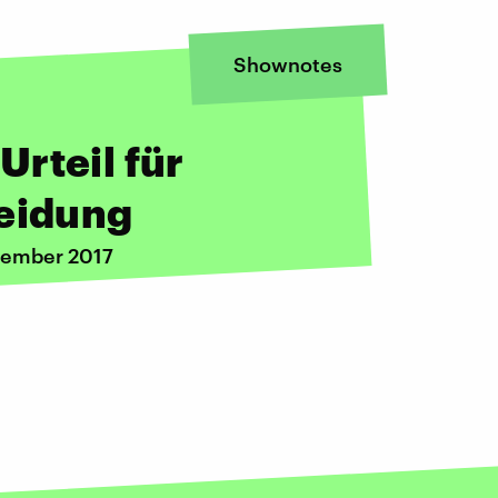
Shownotes
rteil für
meidung
vember 2017