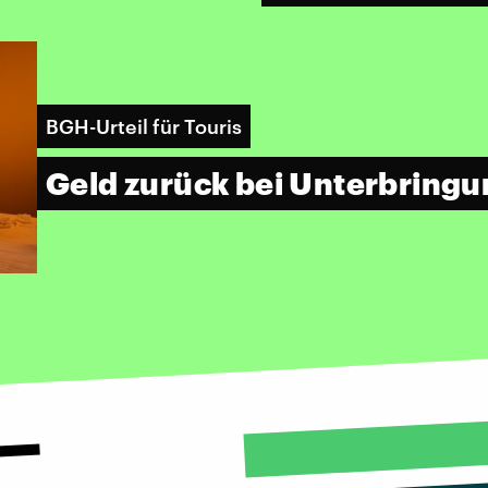
BGH-Urteil für Touris
Geld zurück bei Unterbringu