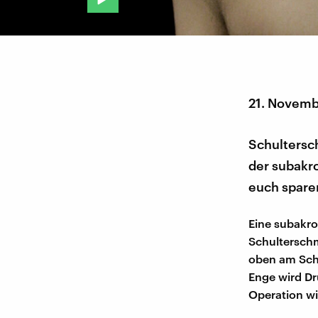
21. Novemb
Schultersc
der subakr
euch spare
Eine subakro
Schultersch
oben am Schu
Enge wird Dr
Operation wi