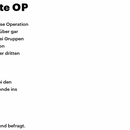
hte OP
ese Operation
über gar
rei Gruppen
ion
r dritten
i den
onde ins
nd befragt.