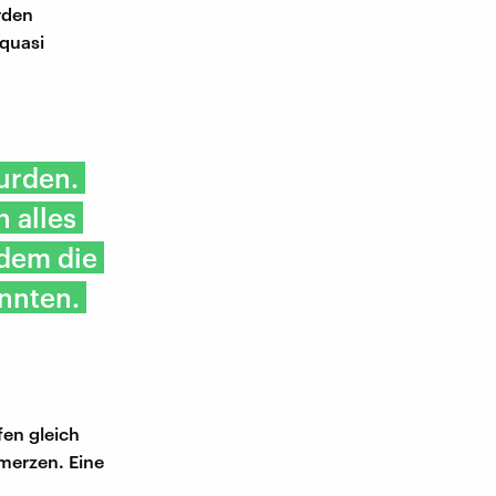
rden
quasi
urden.
 alles
 dem die
onnten.
fen gleich
hmerzen. Eine