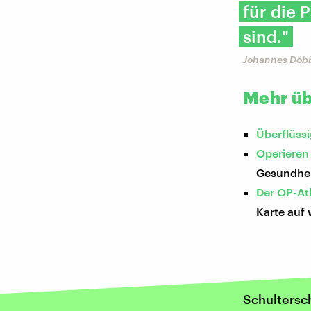
für die
sind."
Johannes Döbb
Mehr üb
Überflüss
Operieren
Gesundhei
Der OP-Atl
Karte auf 
Schulters