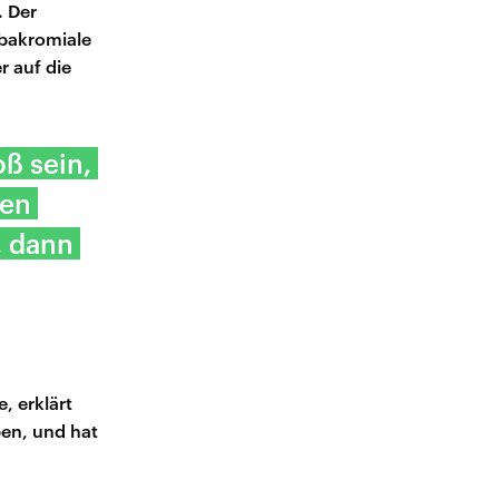
. Der
ubakromiale
r auf die
ß sein,
ren
, dann
, erklärt
en, und hat