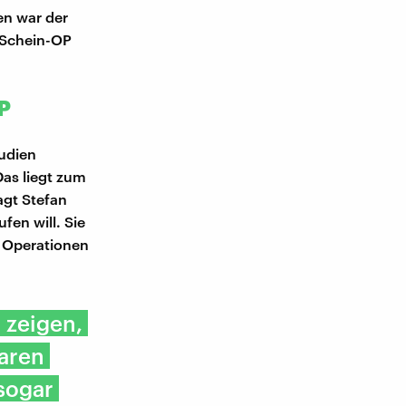
en war der
e Schein-OP
P
tudien
Das liegt zum
agt Stefan
fen will. Sie
e Operationen
 zeigen,
aren
 sogar