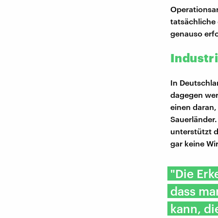
Operationsar
tatsächliche 
genauso erfo
Industr
In Deutschla
dagegen werd
einen daran, 
Sauerländer. 
unterstützt 
gar keine W
"Die Erk
dass ma
kann, di