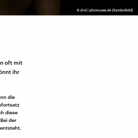
©
d+d | photocase.de (Symbolbild)
 oft mit
nnt ihr
nn die
fortsatz
h diese
Bei der
entsteht.