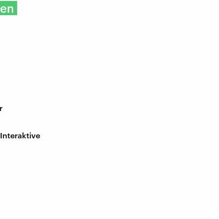
den
r
Interaktive