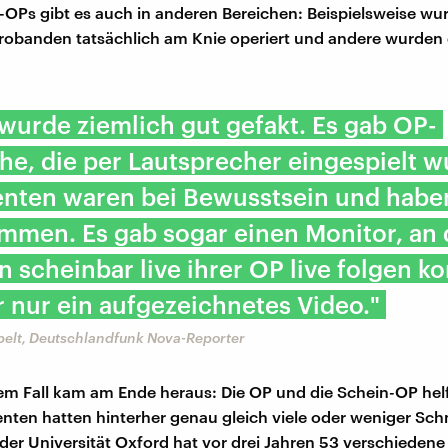
-OPs gibt es auch in anderen Bereichen: Beispielsweise wu
obanden tatsächlich am Knie operiert und andere wurden 
wurde ziemlich gut gefakt. Es gab OP-
e, die per Lautsprecher eingespielt w
enten waren bei Bewusstsein und haben
mmen. Es gab sogar einen Monitor, an
n scheinbar live ihrer OP live folgen k
 nur ein aufgezeichnetes Video."
elt, Deutschlandfunk Nova-Reporter
em Fall kam am Ende heraus: Die OP und die Schein-OP hel
ienten hatten hinterher genau gleich viele oder weniger Sc
der Universität Oxford hat vor drei Jahren 53 verschiedene