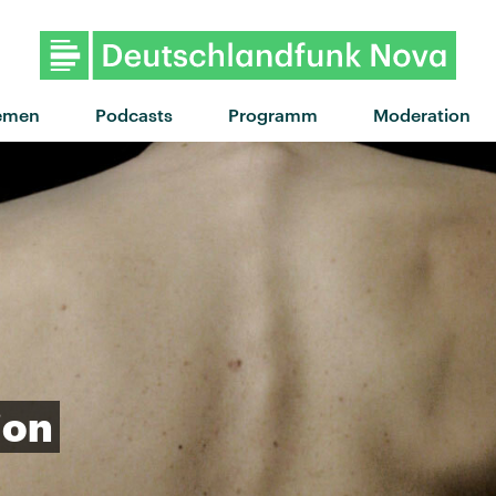
"Hit the Wall" von Gracie Abr
emen
Podcasts
Programm
Moderation
ion