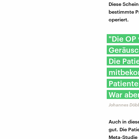
Diese Schein
bestimmte Pr
operiert.
"Die OP 
Geräusch
Die Pati
mitbeko
Patiente
War aber
Johannes Döbb
Auch in dies
gut. Die Pat
Meta-Studie 