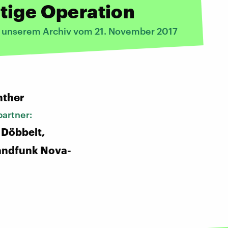
tige Operation
s unserem Archiv vom 21. November 2017
:
nther
artner:
 Döbbelt,
andfunk Nova-