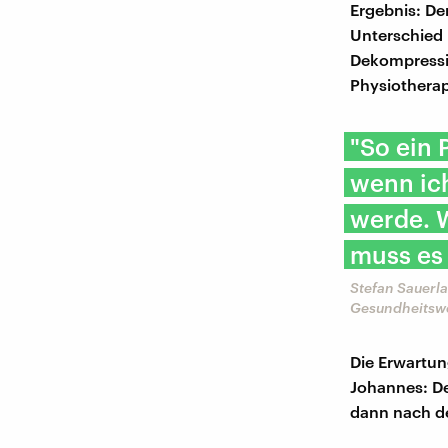
Ergebnis: De
Unterschied 
Dekompressio
Physiotherap
"So ein 
wenn ich
werde. W
muss es 
Stefan Sauerla
Gesundheitsw
Die Erwartun
Johannes: De
dann nach d