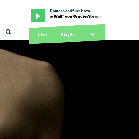
Deutschlandfunk Nova
ams · "Hit the Wall" von Gracie Abrams · "Hit the Wall" von Gracie
Live
Playlist