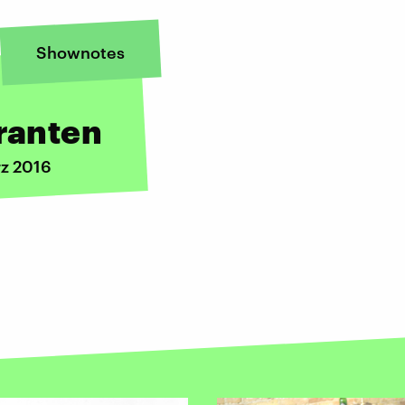
Shownotes
granten
rz 2016