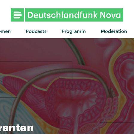
emen
Podcasts
Programm
Moderation
granten