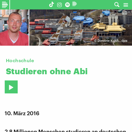
©
Dimitrie Kuhn
,
dpa
Hochschule
Studieren
ohne
Abi
10. März 2016
2,8 Millionen Menschen studieren an deutschen