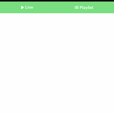
Live
Playlist
©
picture alliance/dpa | Christian Charisius
Shownotes
Erde zu Erde
Letzte Ruhe Kompost
vom 21. November 2025