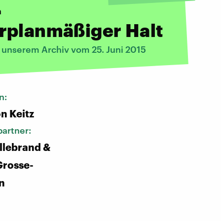
n
rplanmäßiger Halt
s unserem Archiv vom 25. Juni 2015
n:
n Keitz
artner:
illebrand &
Grosse-
n