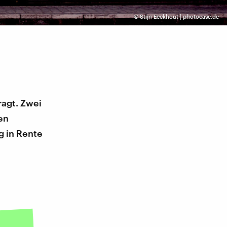
©
Stijn Eeckhout | photocase.de
agt. Zwei
en
g in Rente