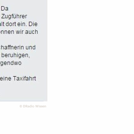
©
DRadio Wissen