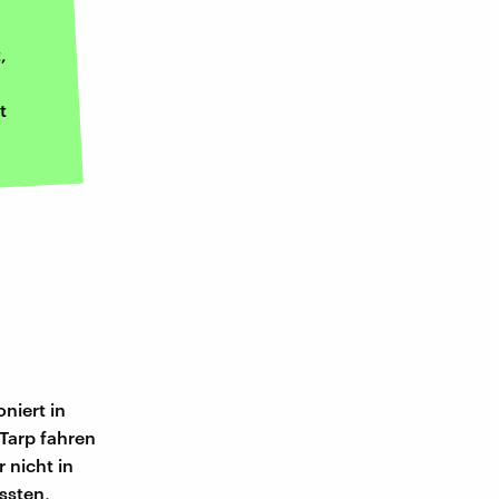
,
t
niert in
 Tarp fahren
 nicht in
ussten,