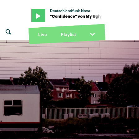
Deutschlandfunk Nova
tine · "Confidence" von My Ugly Clementine · "Confidence" von M
Live
Playlist