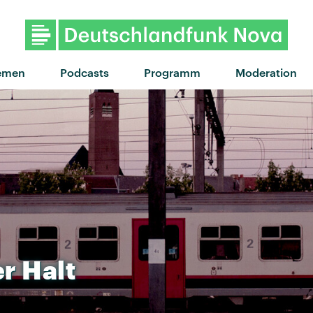
"Confidence" von My Ugly Clemen
emen
Podcasts
Programm
Moderation
er
Halt