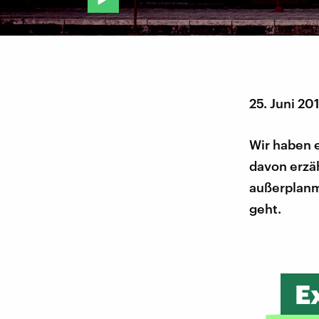
25. Juni 20
Wir haben 
davon erzä
außerplanm
geht.
E