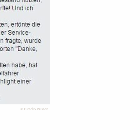
©
DRadio Wissen