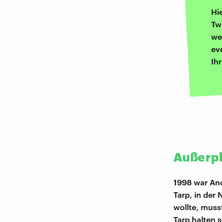
Hi
Tw
we
ev
Ih
Außerpl
1998 war And
Tarp, in der
wollte, muss
Tarp halten s