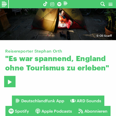
©
Oli Scarff
Reisereporter Stephan Orth
"Es
war
spannend,
England
ohne
Tourismus
zu
erleben"
Deutschlandfunk App
ARD Sounds
Spotify
Apple Podcasts
Abonnieren