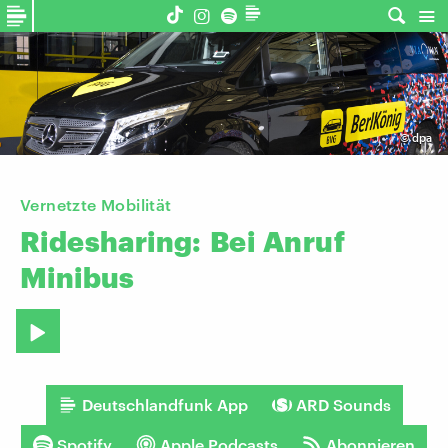
©
dpa
Vernetzte Mobilität
Ridesharing:
Bei
Anruf
Minibus
Deutschlandfunk App
ARD Sounds
Spotify
Apple Podcasts
Abonnieren