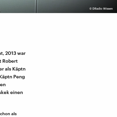
©
DRadio Wissen
t, 2013 war
t Robert
r als Käptn
 Käptn Peng
hen
iskek einen
schon als