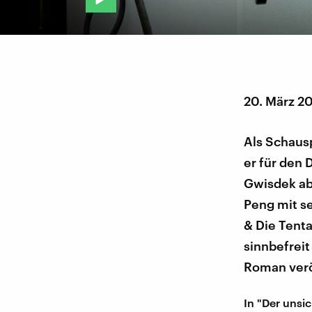
20. März 2
Als Schaus
er für den 
Gwisdek ab
Peng mit s
& Die Tent
sinnbefreit
Roman verö
In "Der unsic