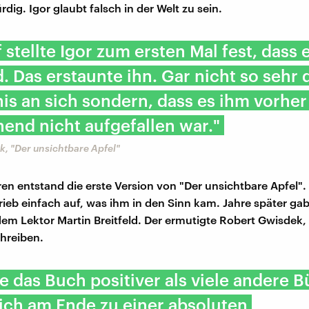
ig. Igor glaubt falsch in der Welt zu sein.
f stellte Igor zum ersten Mal fest, dass 
d. Das erstaunte ihn. Gar nicht so sehr 
is an sich sondern, dass es ihm vorher
end nicht aufgefallen war."
, "Der unsichtbare Apfel"
ren entstand die erste Version von "Der unsichtbare Apfel".
ieb einfach auf, was ihm in den Sinn kam. Jahre später gab
em Lektor Martin Breitfeld. Der ermutigte Robert Gwisdek,
hreiben.
de das Buch positiver als viele andere B
sich am Ende zu einer absoluten