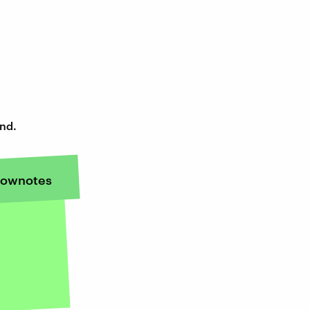
end.
ownotes