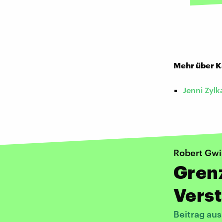
Mehr über K
Jenni Zylk
Robert Gw
Gren
Vers
Beitrag au