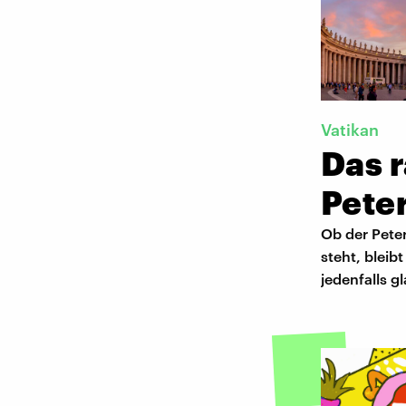
Vatikan
Das r
Pete
Ob der Pete
steht, bleib
jedenfalls g