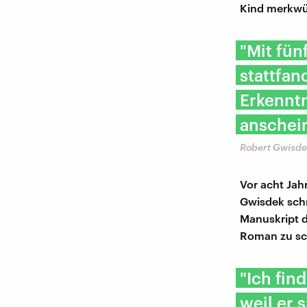
Kind merkwürd
"Mit fün
stattfan
Erkenntn
anschein
Robert Gwisdek
Vor acht Jah
Gwisdek schr
Manuskript d
Roman zu sc
"Ich fin
weil er 