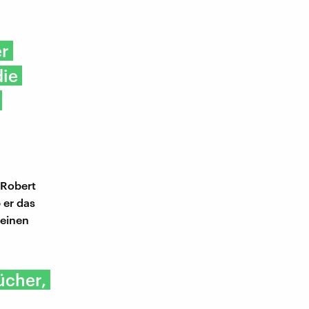
er
die
 Robert
 er das
 einen
ücher,