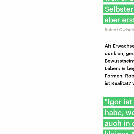
Selbster
aber ers
Robert Gwisdek
Als Erwachse
dunklen, ge
Bewusstseins
Leben: Er be
Formen. Rob
ist Realität?
"Igor is
habe, we
auch in 
kleiner A