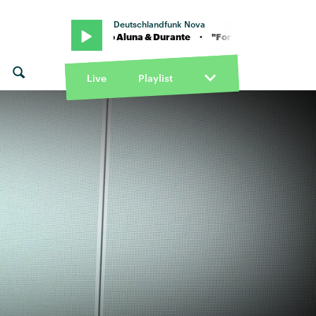
Deutschlandfunk Nova
on" von Diplo Aluna & Durante · "Forget about me - Nite Version" von
Live
Playlist