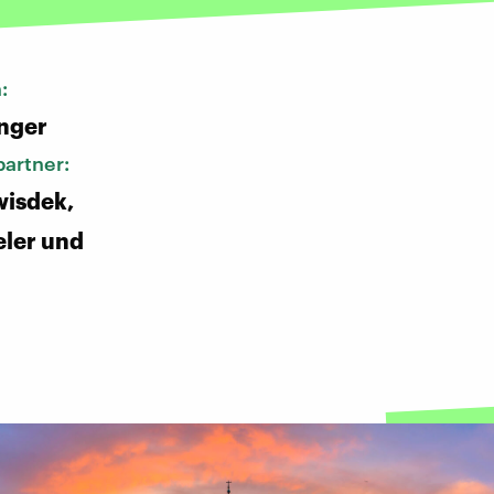
n:
nger
artner:
wisdek,
ler und