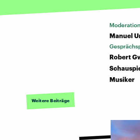
Moderatio
Manuel U
Gesprächsp
Robert G
Schauspie
Musiker
Weitere Beiträge