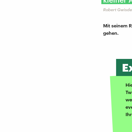
Robert Gwisdek
Mit seinem 
gehen.
E
Hi
Tw
we
ev
Ih