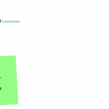
uf
Lesereise
,
t