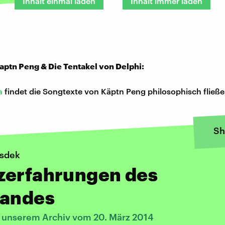
Inhalt einmal laden
Inhalt immer laden
aptn Peng & Die Tentakel von Delphi:
a
findet die Songtexte von Käptn Peng philosophisch fließ
Sh
isdek
zerfahrungen des
tandes
s unserem Archiv vom 20. März 2014