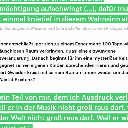
mächtigung aufschwingt (...), dafür mu
t einmal knietief in diesem Wahnsinn s
, Schauspieler, Musiker und Schriftsteller, über seinen Protagonis
ner entschließt Igor sich zu einem Experiment: 100 Tage wil
räuschlosen Raum verbringen, quasi eine erzwungene
veränderung. Danach beginnt für ihn eine mysteriöse Reise
gegnet seinen eigenen Kinder, sprechenden Tieren und ge
ert Gwisdek kreist mit seinem Roman immer wieder um die
 Was ist Existenz?
t ein Teil von mir, dem ich Ausdruck ver
il er in der Musik nicht groß raus darf, 
der Welt nicht groß raus darf. Weil er w
utist ist."