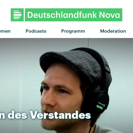
"Forget about me - Nite Versi
emen
Podcasts
Programm
Moderation
n
des
Verstandes