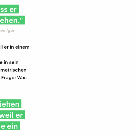
ss er
tehen."
ten Igor
l er in einem
 in sein
ometrischen
 Frage: Was
liehen
weil er
ie ein