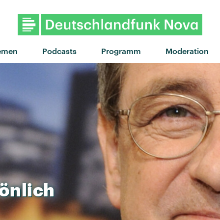
"I Still Feel" von Leoniden · 
emen
Podcasts
Programm
Moderation
önlich