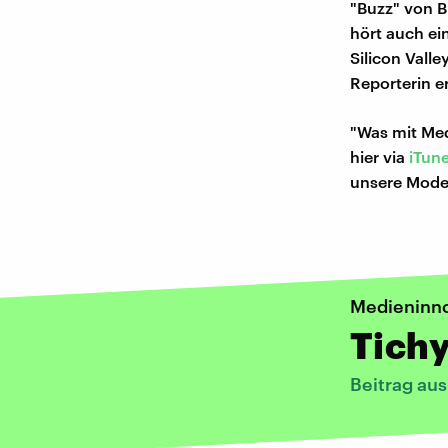
"Buzz" von B
hört auch e
Silicon Valle
Reporterin er
"Was mit Med
hier via
iTun
unsere Mode
Medieninn
Tichy
Beitrag au