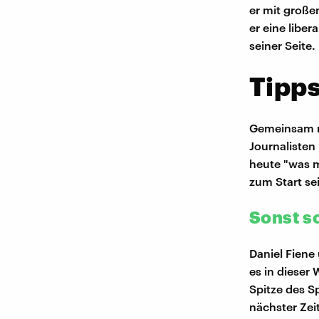
er mit große
er eine libe
seiner Seite.
Tipps
Gemeinsam mi
Journalisten
heute "was m
zum Start sei
Sonst s
Daniel Fiene
es in dieser
Spitze des S
nächster Zei