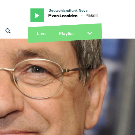
Deutschlandfunk Nova
"I Still Feel" von Leoniden · "I Still Feel" von Leoniden
Live
Playlist