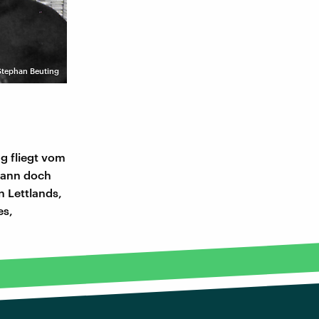
 Stephan Beuting
g fliegt vom
 kann doch
n Lettlands,
es,