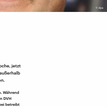
©
dpa
che, jetzt
 außerhalb
en.
e. Während
von DVH
ei betreibt