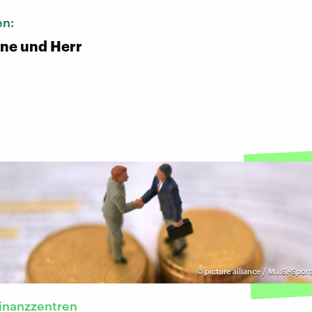
en:
ene und Herr
©
picture alliance / M.i.S.-Spor
inanzzentren