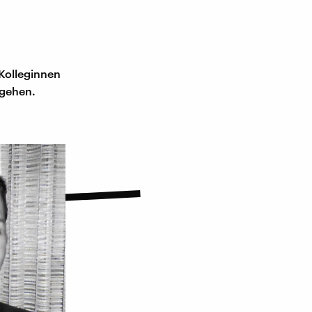
n
 Kolleginnen
 gehen.