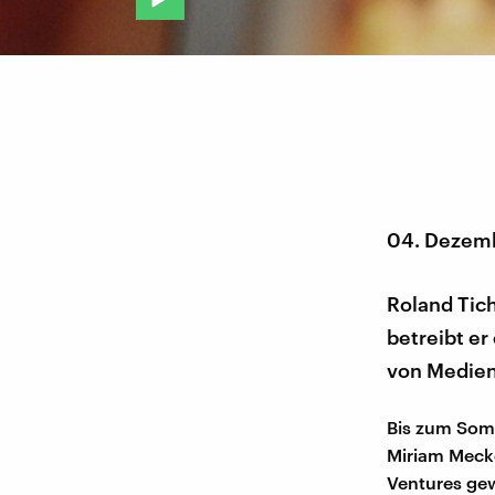
04. Dezem
Roland Tic
betreibt e
von Medienh
Bis zum So
Miriam Mecke
Ventures gew