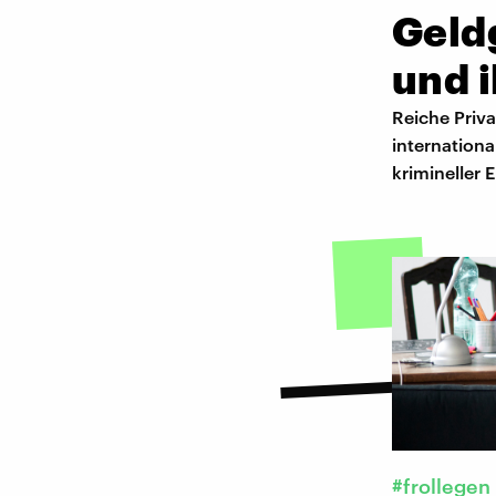
Geld
und i
Reiche Priv
internationa
krimineller 
#frollegen