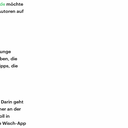
.de
möchte
Autoren auf
junge
ben, die
pps, die
 Darin geht
ner an der
ll in
ue Wisch-App