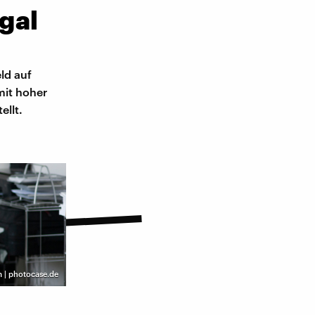
gal
ld auf
mit hoher
ellt.
 | photocase.de