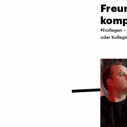
Freun
kompl
#frollegen –
oder Kollegi