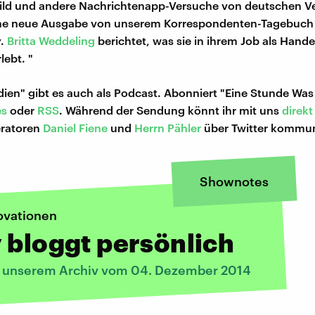
ild und andere Nachrichtenapp-Versuche von deutschen Ve
ine neue Ausgabe von unserem Korrespondenten-Tagebuch
y.
Britta Weddeling
berichtet, was sie in ihrem Job als Hande
lebt. "
ien" gibt es auch als Podcast. Abonniert "Eine Stunde Was
es
oder
RSS
. Während der Sendung könnt ihr mit uns
direkt
ratoren
Daniel Fiene
und
Herrn Pähler
über Twitter kommun
Shownotes
ovationen
 bloggt persönlich
s unserem Archiv vom 04. Dezember 2014