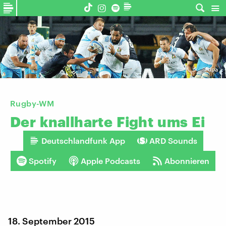
©
dpa
Rugby-WM
Der
knallharte
Fight
ums
Ei
Deutschlandfunk App
ARD Sounds
Spotify
Apple Podcasts
Abonnieren
18. September 2015