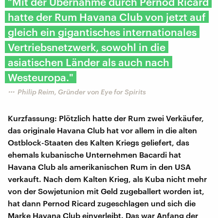
"Mit der Übernahme durch Pernod Ricard
hatte der Rum Havana Club von jetzt auf
gleich ein gigantisches internationales
Vertriebsnetzwerk, sowohl in die
asiatischen Länder als auch nach
Westeuropa."
Philip Reim, Gründer von Eye for Spirits
Kurzfassung: Plötzlich hatte der Rum zwei Verkäufer,
das originale Havana Club hat vor allem in die alten
Ostblock-Staaten des Kalten Kriegs geliefert, das
ehemals kubanische Unternehmen Bacardi hat
Havana Club als amerikanischen Rum in den USA
verkauft. Nach dem Kalten Krieg, als Kuba nicht mehr
von der Sowjetunion mit Geld zugeballert worden ist,
hat dann Pernod Ricard zugeschlagen und sich die
Marke Havana Club einverleibt. Das war Anfang der