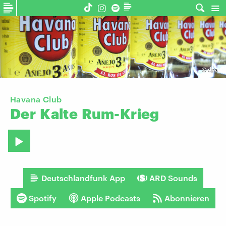
©
dpa
Havana Club
Der
Kalte
Rum-Krieg
Deutschlandfunk App
ARD Sounds
Spotify
Apple Podcasts
Abonnieren