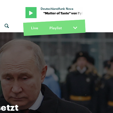
Deutschlandfunk Nova
r Ballgame · "Matter of Taste" von Tyler Ballgame · "Matter of Tast
Live
Playlist
etzt