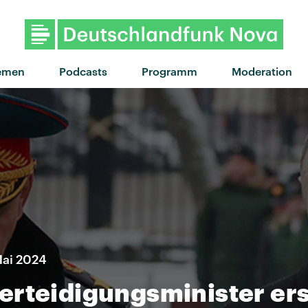
"Matter of Taste" von Tyle
emen
Podcasts
Programm
Moderation
Mai 2024
erteidigungsminister ers