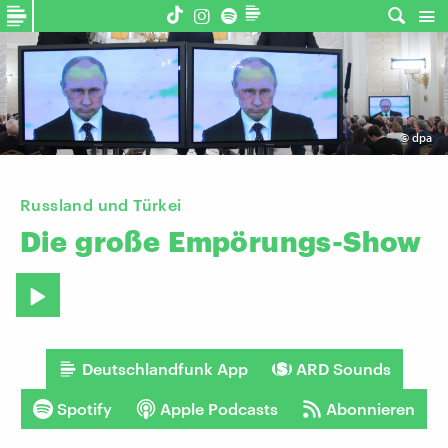
©
dpa
Russland und Türkei
Die
große
Empörungs-Show
Deutschlandfunk App
ARD Sounds
Spotify
Apple Podcasts
Abonnieren