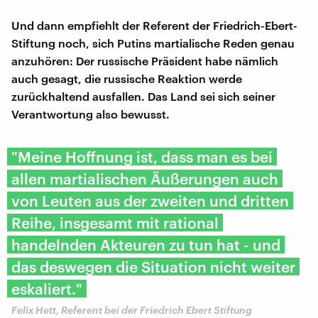
Und dann empfiehlt der Referent der Friedrich-Ebert-
Stiftung noch, sich Putins martialische Reden genau
anzuhören: Der russische Präsident habe nämlich
auch gesagt, die russische Reaktion werde
zurückhaltend ausfallen. Das Land sei sich seiner
Verantwortung also bewusst.
"Meine Hoffnung ist, dass man es bei
allen martialischen Äußerungen auch
von Leuten aus der zweiten und dritten
Reihe, insgesamt mit rational
handelnden Akteuren zu tun hat - und
das deswegen die Situation nicht weiter
eskaliert."
Felix Hett, Referent bei der Friedrich Ebert Stiftung