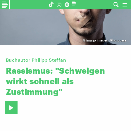
©
imago images | Photocase
Buchautor Philipp Steffan
Rassismus:
"Schweigen
wirkt
schnell
als
Zustimmung"