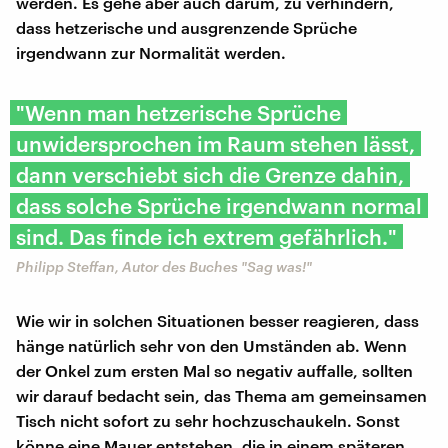
werden. Es gehe aber auch darum, zu verhindern,
dass hetzerische und ausgrenzende Sprüche
irgendwann zur Normalität werden.
"Wenn man hetzerische Sprüche
unwidersprochen im Raum stehen lässt,
dann verschiebt sich die Grenze dahin,
dass solche Sprüche irgendwann normal
sind. Das finde ich extrem gefährlich."
Philipp Steffan, Autor des Buches "Sag was!"
Wie wir in solchen Situationen besser reagieren, dass
hänge natürlich sehr von den Umständen ab. Wenn
der Onkel zum ersten Mal so negativ auffalle, sollten
wir darauf bedacht sein, das Thema am gemeinsamen
Tisch nicht sofort zu sehr hochzuschaukeln. Sonst
könne eine Mauer entstehen, die in einem späteren