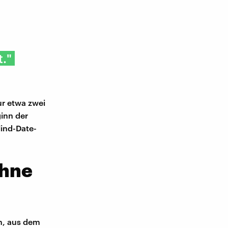
."
ur etwa zwei
inn der
lind-Date-
ohne
en, aus dem