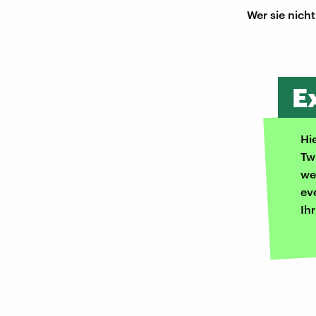
Wer sie nich
E
Hi
Tw
we
ev
Ih