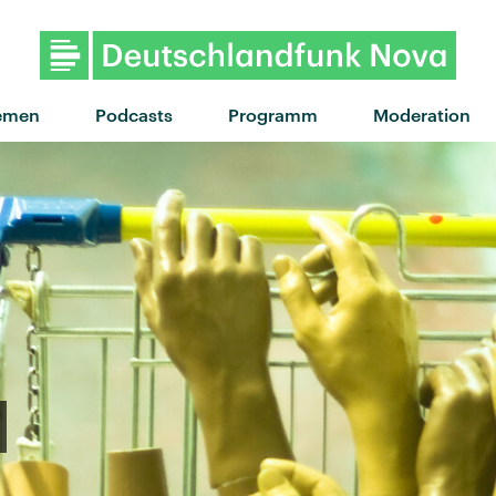
"Red Moon" von Tom M
emen
Podcasts
Programm
Moderation
r