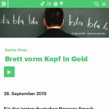
©
David-W- | photocase.de
Satire-Preis
Brett
vorm
Kopf
in
Gold
26. September 2015
Für den irrsten deutschen Nonsens-Sprach-