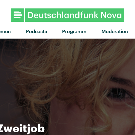
"Algorhythmo" von Pude
emen
Podcasts
Programm
Moderation
Zweitjob