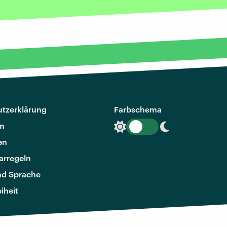
tzerklärung
Farbschema
m
en
rregeln
nd Sprache
eiheit