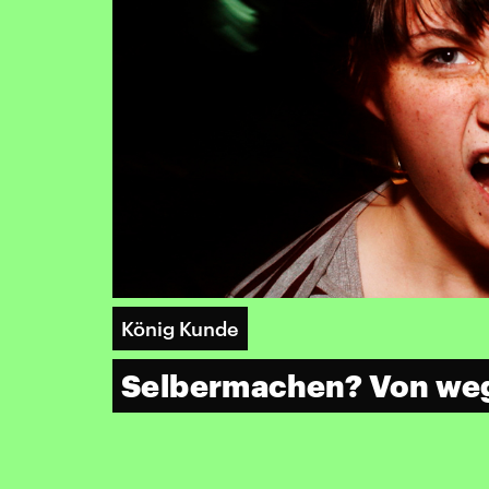
König Kunde
​Selbermachen? Von we