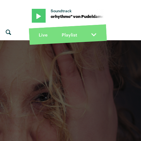
Soundtrack
ldame · "Algorhythmo" von Pudeldame · "Algorhythmo" von Pude
Live
Playlist