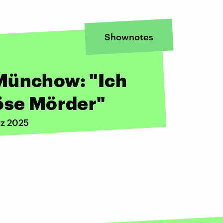
Shownotes
Münchow: "Ich
böse Mörder"
rz 2025