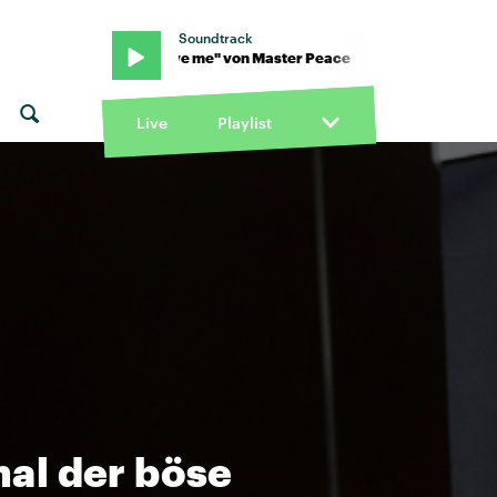
Soundtrack
eace · "Save me" von Master Peace · "Save me" von Master Peace
Live
Playlist
al der böse