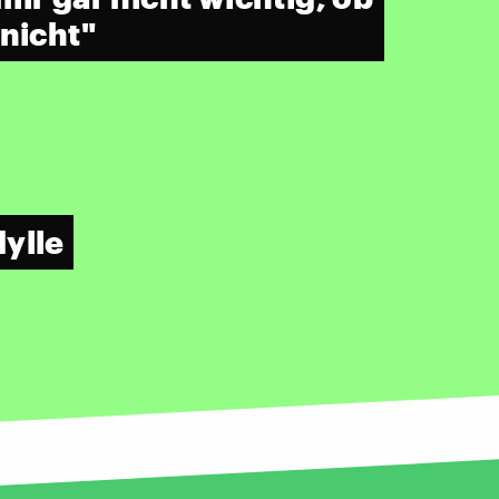
 nicht"
ylle