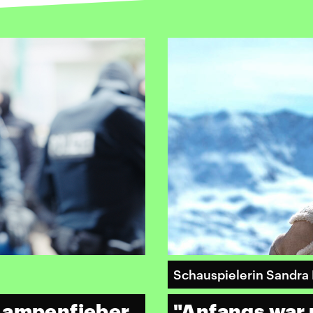
Schauspielerin Sandra 
 Lampenfieber
"Anfangs war m