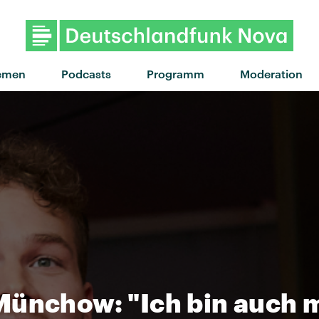
"Save me" von Master P
emen
Podcasts
Programm
Moderation
Münchow: "Ich bin auch m