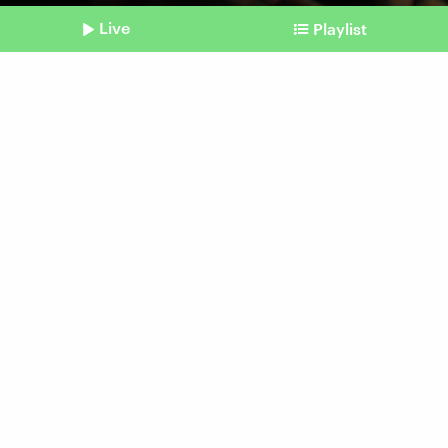
Live
Playlist
©
picture alliance | AP Photo / Rajanish Kakade
Shownotes
Schiffsfriedhöfe
Ausrangierte Schiffe landen
in Südostasien
Beitrag aus unserem Archiv vom 02. Februar
2024