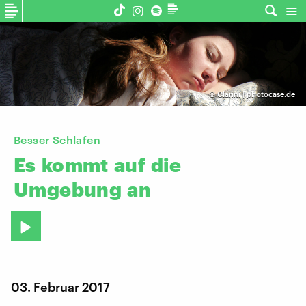
©
Clarini | photocase.de
Besser Schlafen
Es
kommt
auf
die
Umgebung
an
03. Februar 2017