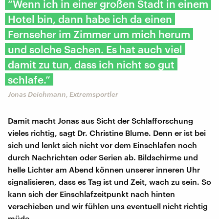
“Wenn ich in einer großen Stadt in einem
Hotel bin, dann habe ich da einen
Fernseher im Zimmer um mich herum
und solche Sachen. Es hat auch viel
damit zu tun, dass ich nicht so gut
schlafe.”
Jonas Deichmann, Extremsportler
Damit macht Jonas aus Sicht der Schlafforschung
vieles richtig, sagt Dr. Christine Blume. Denn er ist bei
sich und lenkt sich nicht vor dem Einschlafen noch
durch Nachrichten oder Serien ab. Bildschirme und
helle Lichter am Abend können unserer inneren Uhr
signalisieren, dass es Tag ist und Zeit, wach zu sein. So
kann sich der Einschlafzeitpunkt nach hinten
verschieben und wir fühlen uns eventuell nicht richtig
müde.