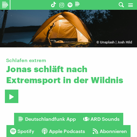
©
Unsplash | Josh Hild
Schlafen extrem
Jonas
schläft
nach
Extremsport
in
der
Wildnis
Deutschlandfunk App
ARD Sounds
Spotify
Apple Podcasts
Abonnieren