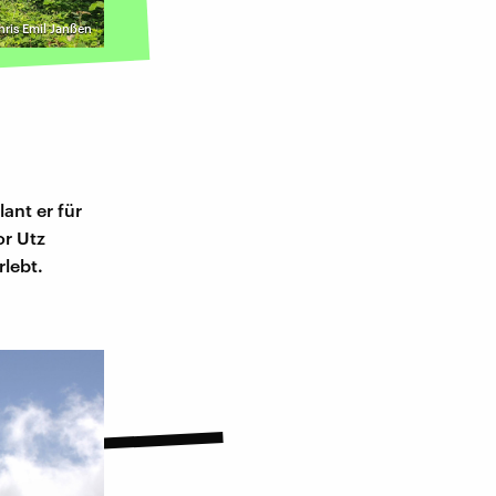
ris Emil Janßen
lant er für
or Utz
lebt.