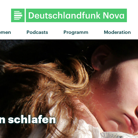
"Many Of Horror"
emen
Podcasts
Programm
Moderation
n
schlafen