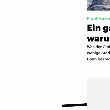
Fluchthorn
Ein g
war
Was der Gipf
wenige Städt
Bonn bespro