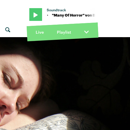
Soundtrack
 von Biffy Clyro · "Many Of Horror" von Biffy Clyro · "Many Of Horr
Live
Playlist