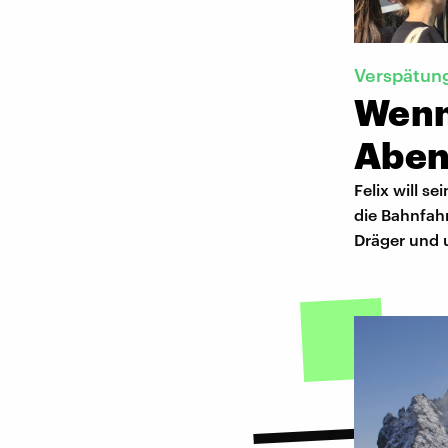
Verspätun
Wenn
Aben
Felix will s
die Bahnfahr
Dräger und 