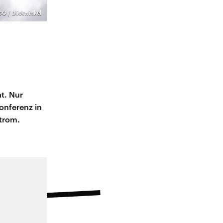
O / blickwinkel
t. Nur
onferenz in
Strom.