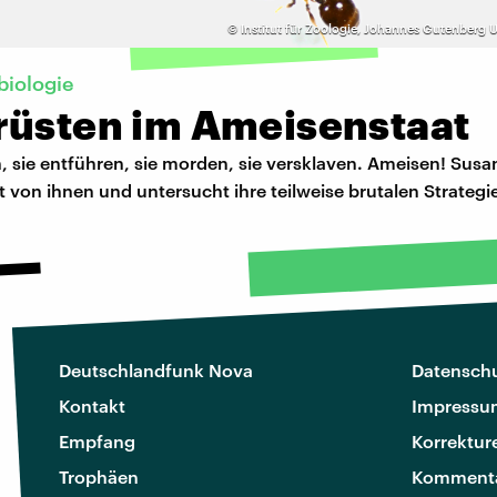
©
Institut für Zoologie, Johannes Gutenberg U
biologie
rüsten im Ameisenstaat
, sie entführen, sie morden, sie versklaven. Ameisen! Susa
rt von ihnen und untersucht ihre teilweise brutalen Strategi
Deutschlandfunk Nova
Datenschu
Kontakt
Impressu
Empfang
Korrektur
Trophäen
Kommenta