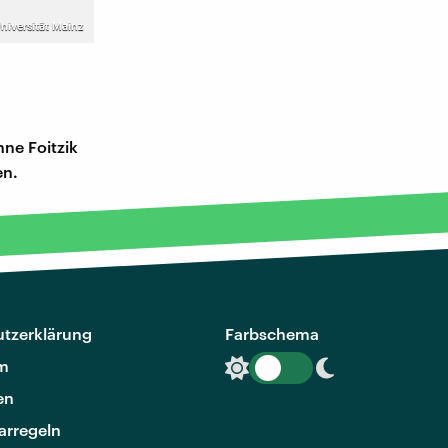
niversität Mainz
nne Foitzik
en.
tzerklärung
Farbschema
m
en
rregeln