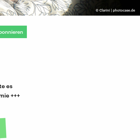
©
Clarini | photocase.de
bonnieren
te es
emie +++