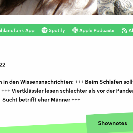
chlandfunk App
Spotify
Apple Podcasts
A
022
 in den Wissensnachrichten: +++ Beim Schlafen soll
 +++ Viertklässler lesen schlechter als vor der Pand
-Sucht betrifft eher Männer +++
Shownotes