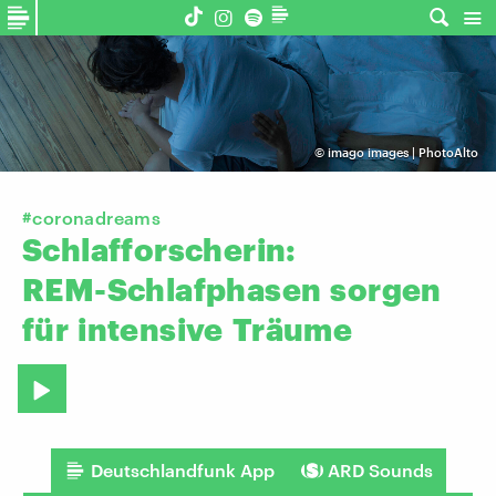
©
imago images | PhotoAlto
#coronadreams
Schlafforscherin:
REM-Schlafphasen
sorgen
für
intensive
Träume
Deutschlandfunk App
ARD Sounds