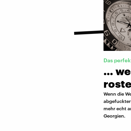
Das perfe
… we
roste
Wenn die We
abgefuckter 
mehr echt a
Georgien.