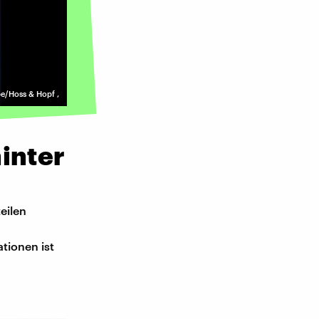
e/Hoss & Hopf
,
inter
eilen
tionen ist