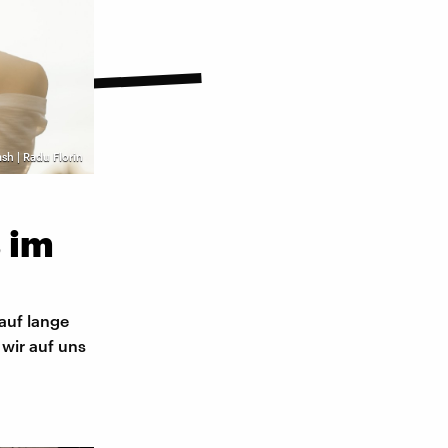
sh | Radu Florin
 im
auf lange
wir auf uns