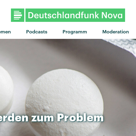
"Man of the House" vo
emen
Podcasts
Programm
Moderation
erden
zum
Problem