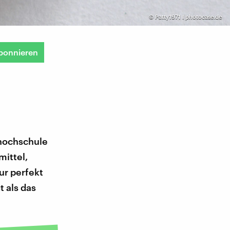
©
Patty1971 I photocase.de
bonnieren
hochschule
mittel,
ur perfekt
t als das