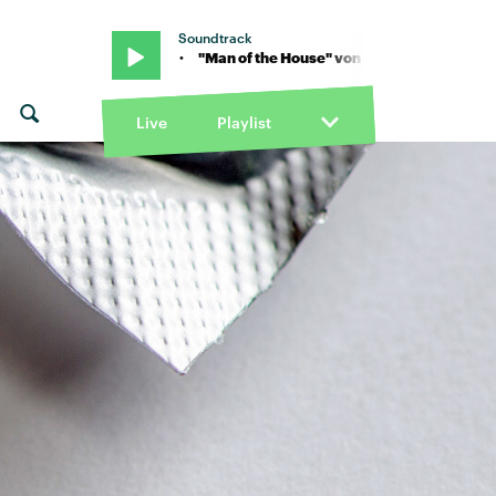
Soundtrack
n Skye Newman · "Man of the House" von Skye Newman · "Man of t
Live
Playlist