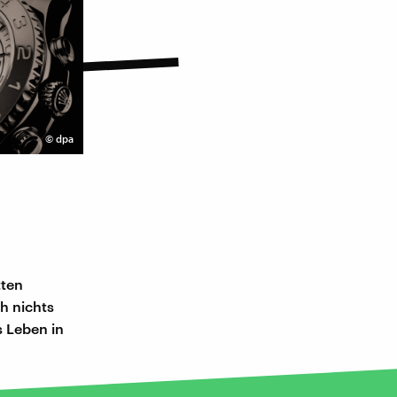
©
dpa
tten
h nichts
s Leben in