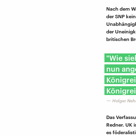
Nach dem Wah
der SNP kein
Unabhängigke
der Uneinigk
britischen Br
"Wie sie
nun ange
Königrei
Königre
Holger Nehri
Das Verfassu
Redner. UK is
es föderalis