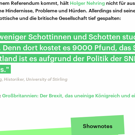
einem Referendum kommt, hält
Holger Nehring
nicht für au
che Hindernisse, Probleme und Hürden. Allerdings sind sein
ttische und die britische Gesellschaft tief gespalten:
weniger Schottinnen und Schotten stud
 Denn dort kostet es 9000 Pfund, das
tland ist es aufgrund der Politik der SN
s."
 Historiker, University of Stirling
:
Großbritannien: Der Brexit, das uneinige Königreich und e
Shownotes