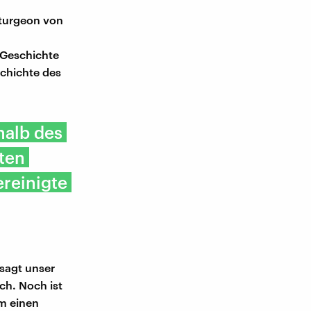
Sturgeon von
 Geschichte
schichte des
halb des
ten
ereinigte
 sagt unser
ich. Noch ist
um einen