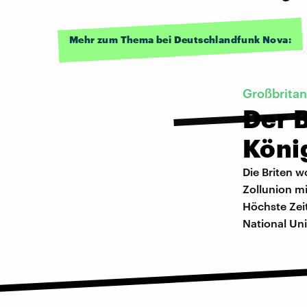
Mehr zum Thema bei Deutschlandfunk Nova:
Großbrita
Der B
König
Die Briten w
Zollunion mi
Höchste Zeit
National Uni