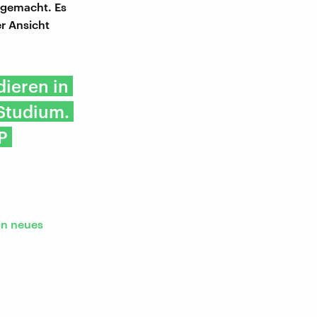
sgemacht. Es
er Ansicht
ieren in
 Studium.
P
in neues