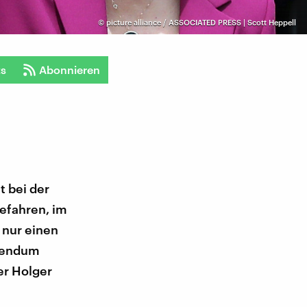
©
picture alliance / ASSOCIATED PRESS | Scott Heppell
ts
Abonnieren
t bei der
efahren, im
 nur einen
erendum
er Holger