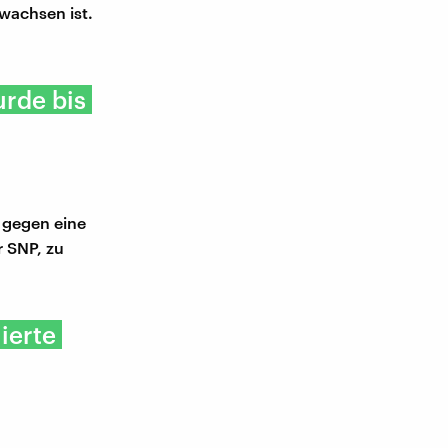
wachsen ist.
urde bis
s gegen eine
r SNP, zu
ierte