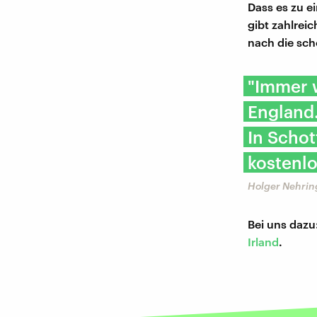
Dass es zu 
gibt zahlrei
nach die scho
"Immer 
England.
In Schot
kostenlo
Holger Nehring,
Bei uns dazu
Irland
.