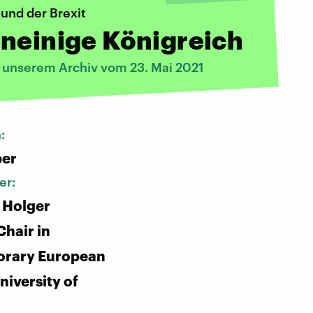
und der Brexit
neinige Königreich
s unserem Archiv vom 23. Mai 2021
n:
ber
er:
 Holger
Chair in
rary European
niversity of