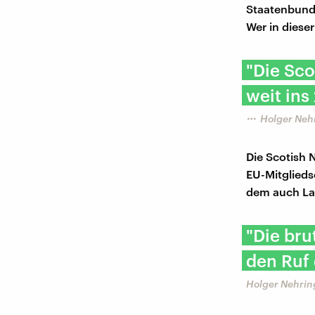
Staatenbund,
Wer in diese
"Die Sco
weit ins
Holger Nehri
Die Scotish 
EU-Mitglieds
dem auch Lab
"Die bru
den Ruf 
Holger Nehring,