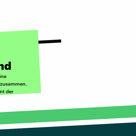
and
ine
ht zusammen.
nt der