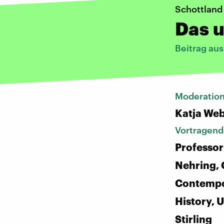
Schottland 
Das u
Beitrag au
Moderatio
Katja We
Vortragend
Professor
Nehring, 
Contempo
History, U
Stirling