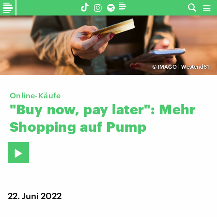
©
IMAGO | Westend61
Online-Käufe
"Buy
now,
pay
later":
Mehr
Shopping
auf
Pump
22. Juni 2022