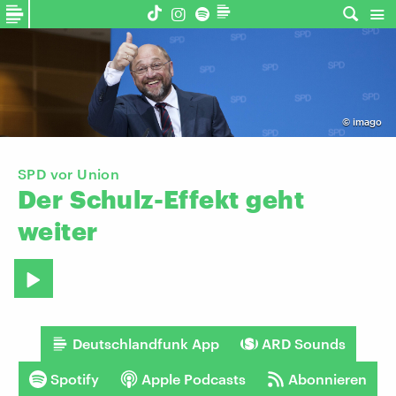
©
imago
SPD vor Union
Der
Schulz-Effekt
geht
weiter
Deutschlandfunk App
ARD Sounds
Spotify
Apple Podcasts
Abonnieren