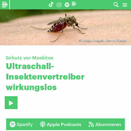
©
imago images | Bernd Friedel
Schutz vor Moskitos
Ultraschall-
Insektenvertreiber
wirkungslos
Spotify
Apple Podcasts
Abonnieren