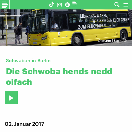
©
imago | Steinach
Schwaben in Berlin
Die
Schwoba
hends
nedd
oifach
02. Januar 2017