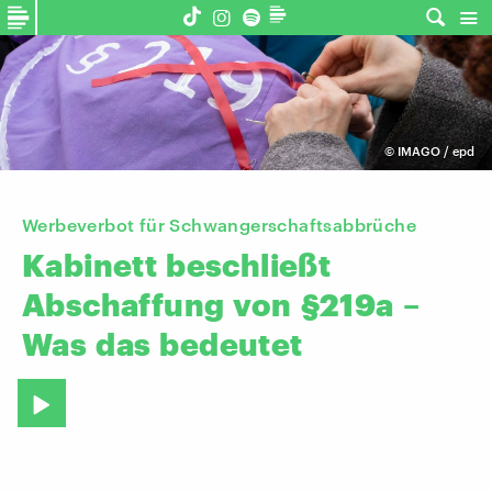
©
IMAGO / epd
Werbeverbot für Schwangerschaftsabbrüche
Kabinett
beschließt
Abschaffung
von
§219a
–
Was
das
bedeutet