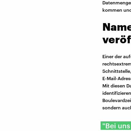
Datenmengen 
kommen und 
Name
veröf
Einer der au
rechtsextrem
Schnittstell
E-Mail-Adres
Mit diesen D
identifizier
Boulevardzei
sondern auch
"Bei uns