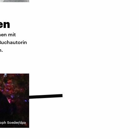
en
hen mit
Buchautorin
n.
stoph Soeder/dpa