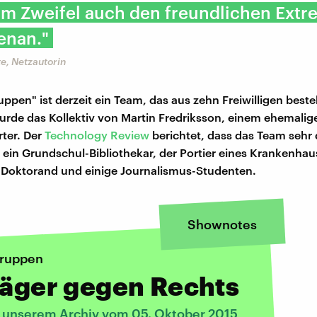
im Zweifel auch den freundlichen Extr
enan."
e, Netzautorin
ppen" ist derzeit ein Team, das aus zehn Freiwilligen beste
rde das Kollektiv von Martin Fredriksson, einem ehemalig
ter. Der
Technology Review
berichtet, dass das Team sehr
r ein Grundschul-Bibliothekar, der Portier eines Krankenhau
-Doktorand und einige Journalismus-Studenten.
Shownotes
gruppen
jäger gegen Rechts
s unserem Archiv vom 05. Oktober 2015