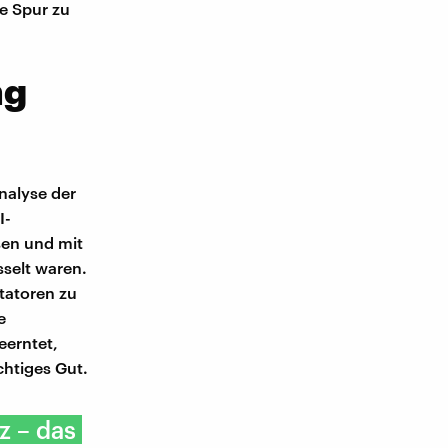
e Spur zu
ng
Analyse der
I-
sen und mit
sselt waren.
tatoren zu
e
eerntet,
chtiges Gut.
z – das