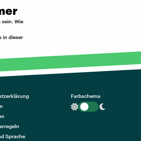
mer
 sein. Wie
in dieser
tzerklärung
Farbschema
m
en
rregeln
nd Sprache