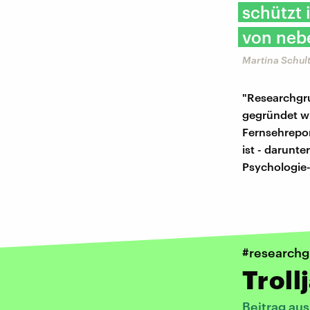
schützt 
von neb
Martina Schult
"Researchgru
gegründet wu
Fernsehrepor
ist - darunte
Psychologie
#research
Troll
Beitrag au