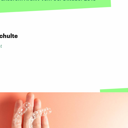
chulte
n: