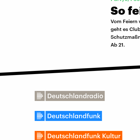
So f
Vom Feiern w
geht es Clu
Schutzmaßna
Ab 21.