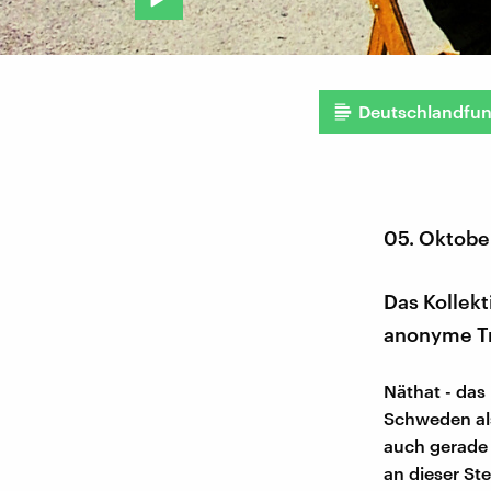
Deutschlandfu
05. Oktobe
Das Kollek
anonyme Tr
Näthat - das
Schweden als
auch gerade
an dieser St