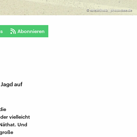
©
streichholz | photocase.de
ts
Abonnieren
 Jagd auf
die
er vielleicht
Näthat. Und
 große