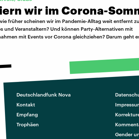
eiern wir im Corona-Som
ie früher scheinen wir im Pandemie-Alltag weit entfernt zu
bs und Veranstaltern? Und können Party-Alternativen mit
hmen mit Events vor Corona gleichziehen? Darum geht es 
Deutschlandfunk Nova
Datenschu
Kontakt
Impressu
Empfang
Korrektur
Trophäen
Kommenta
Gender u