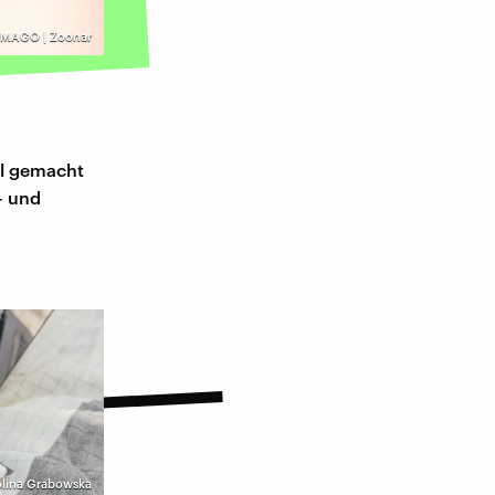
IMAGO | Zoonar
al gemacht
- und
rolina Grabowska