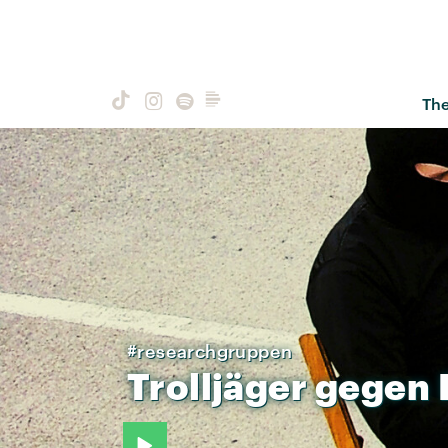
Th
#researchgruppen
Trolljäger
gegen