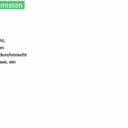
emisten
ht,
en
 durchmischt
ses, ein