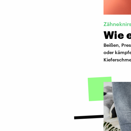
Zähneknir
Wie e
Beißen, Pre
oder kämpfe
Kieferschmer