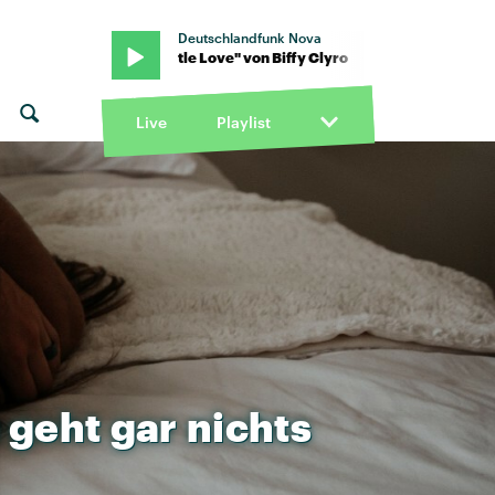
Deutschlandfunk Nova
lyro · "A Little Love" von Biffy Clyro · "A Little Love" von Biffy Clyr
Live
Playlist
n
geht
gar
nichts