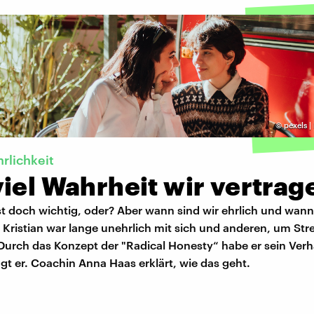
©
pexels |
hrlichkeit
iel Wahrheit wir vertrag
ist doch wichtig, oder? Aber wann sind wir ehrlich und wan
ristian war lange unehrlich mit sich und anderen, um Stre
Durch das Konzept der "Radical Honesty“ habe er sein Verh
gt er. Coachin Anna Haas erklärt, wie das geht.