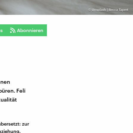
©
Unsplash | Becca Tapert
ts
Abonnieren
hnen
üren. Feli
ualität
übersetzt: zur
nziehung.