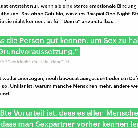
Lust entsteht nur, wenn sie eine starke emotionale Bindung
fbauen. Sex ohne Gefühle, wie zum Beispiel One-Night-St
 sie nicht kennen, ist für "Demis" unvorstellbar.
s die Person gut kennen, um Sex zu ha
 Grundvoraussetzung."
de 20 entdeckt, dass sie "demi" ist
t weder anerzogen, noch bewusst ausgesucht oder ein Def
ch so. Unklar ist, warum manche Menschen mehr, andere we
sind.
ßte Vorurteil ist, dass es allen Mensch
 dass man Sexpartner vorher kennen l