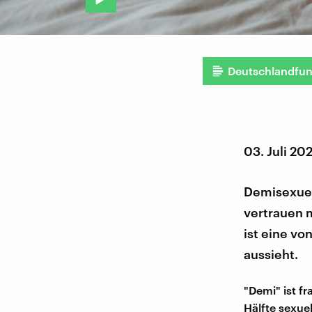
Deutschlandfu
03. Juli 20
Demisexuel
vertrauen 
ist eine vo
aussieht.
"Demi" ist fr
Hälfte sexue