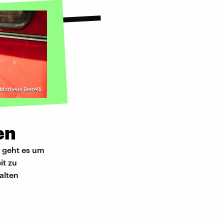
 Matheus Bertelli
en
n geht es um
it zu
alten