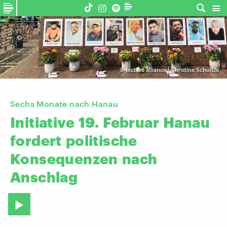
©
picture alliance | Christine Schultze
Sechs Monate nach Hanau
Initiative
19.
Februar
Hanau
fordert
politische
Konsequenzen
nach
Anschlag