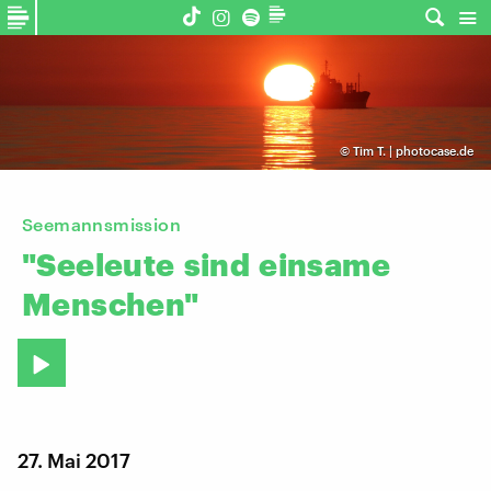
©
Tim T. | photocase.de
Seemannsmission
"Seeleute
sind
einsame
Menschen"
27. Mai 2017