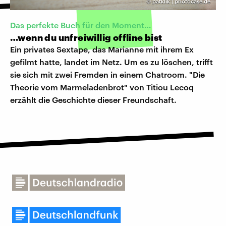
©
patklik | photocase.de
Das perfekte Buch für den Moment…
…wenn du unfreiwillig offline bist
Ein privates Sextape, das Marianne mit ihrem Ex
gefilmt hatte, landet im Netz. Um es zu löschen, trifft
sie sich mit zwei Fremden in einem Chatroom. "Die
Theorie vom Marmeladenbrot" von Titiou Lecoq
erzählt die Geschichte dieser Freundschaft.