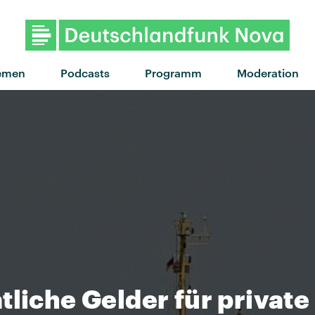
"Drop Dead Gorgeou
emen
Podcasts
Programm
Moderation
tliche Gelder für privat