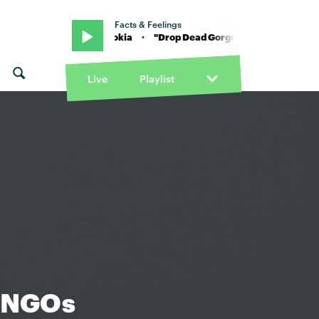
Facts & Feelings
s" von Princess Nokia · "Drop Dead Gorgeous" von Princess Nokia 
Live
Playlist
e NGOs