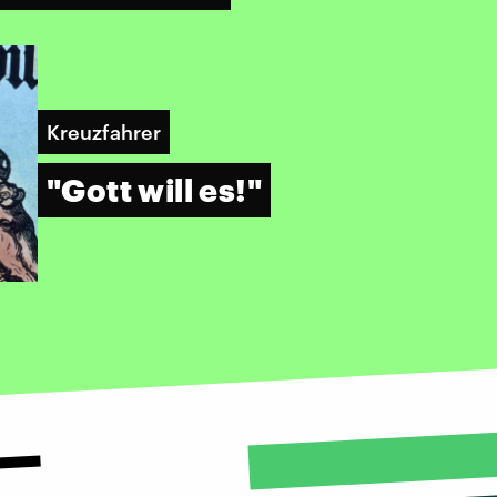
Kreuzfahrer
"Gott will es!"