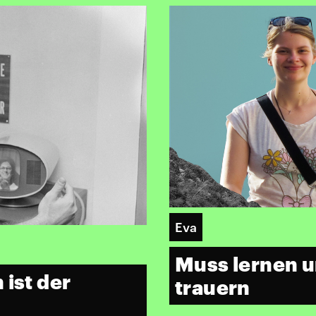
Eva
Muss lernen u
 ist der
trauern