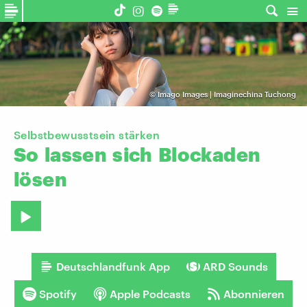
©
Imago Images | Imaginechina Tuchong
Selbstbewusstsein stärken
So
lassen
sich
Blockaden
lösen
Deutschlandfunk App
ARD Sounds
Spotify
Apple Podcasts
Abonnieren