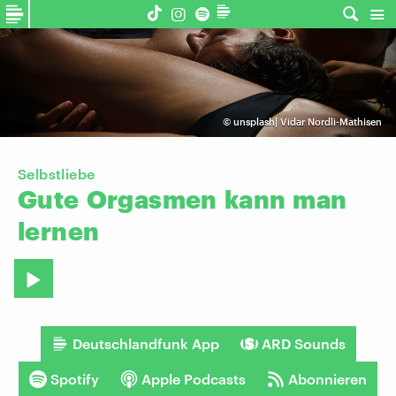
©
unsplash| Vidar Nordli-Mathisen
Selbstliebe
Gute
Orgasmen
kann
man
lernen
Deutschlandfunk App
ARD Sounds
Spotify
Apple Podcasts
Abonnieren