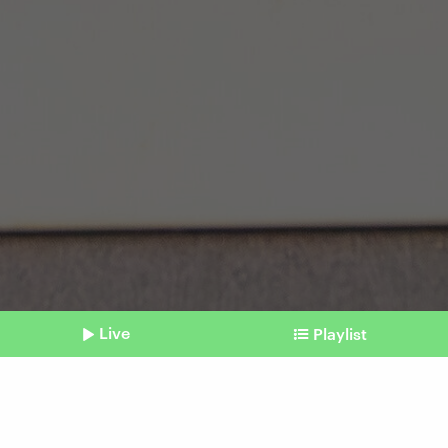
Live
Playlist
©
picture alliance/dpa | Christian Lademann