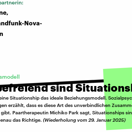
artnerin:
ne,
andfunk-Nova-
in
smodell
efreiend sind Situations
 eine Situationship das ideale Beziehungsmodell. Sozialpsy
en erzählt, dass es diese Art des unverbindlichen Zusamm
gibt. Paartherapeutin Michiko Park sagt, Situationships si
enau das Richtige.
(Wiederholung vom 29. Januar 2025)