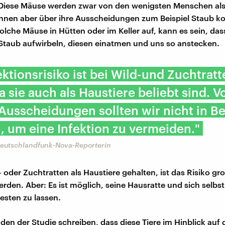
 Diese Mäuse werden zwar von den wenigsten Menschen als
nnen aber über ihre Ausscheidungen zum Beispiel Staub k
solche Mäuse in Hütten oder im Keller auf, kann es sein, das
taub aufwirbeln, diesen einatmen und uns so anstecken.
ektionsrisiko ist bei Wild-und Zuchtratt
a sie auch als Haustiere beliebt sind. V
Ausscheidungen sollten wir nicht in B
 um eine Infektion zu vermeiden."
Deutschlandfunk-Nova-Reporterin
 oder Zuchtratten als Haustiere gehalten, ist das Risiko gro
werden. Aber: Es ist möglich, seine Hausratte und sich selbs
testen zu lassen.
den der Studie schreiben, dass diese Tiere im Hinblick auf 