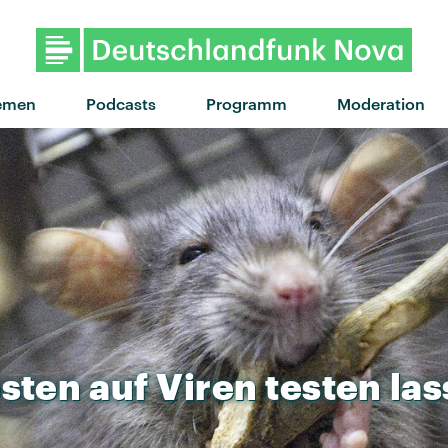
"Hurry Hurry" von Ibeyi · "Hurry
emen
Podcasts
Programm
Moderation
sten
auf
Viren
testen
la