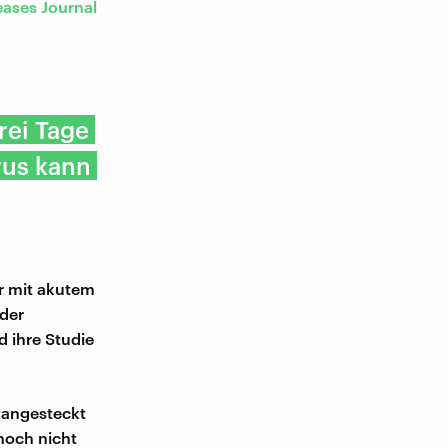
eases Journal
rei Tage
rus kann
hr mit akutem
 der
d ihre Studie
s angesteckt
noch nicht