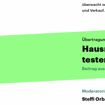
überwacht we
und Verkauf.
Übertragun
Hausr
teste
Beitrag au
Moderatori
Steffi Or