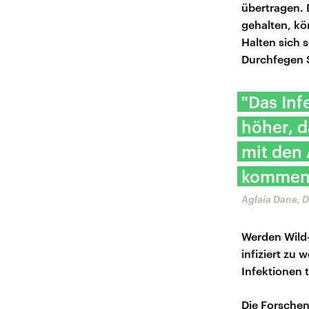
übertragen.
gehalten, kö
Halten sich 
Durchfegen S
"Das Inf
höher, d
mit den 
kommen,
Aglaia Dane, 
Werden Wild-
infiziert zu 
Infektionen 
Die Forschen