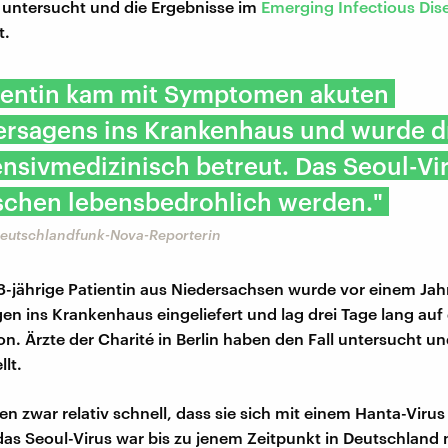
untersucht und die Ergebnisse im
Emerging Infectious Dis
t.
tientin kam mit Symptomen akuten
ersagens ins Krankenhaus und wurde d
ensivmedizinisch betreut. Das Seoul-Vi
schen lebensbedrohlich werden."
Deutschlandfunk-Nova-Reporterin
8-jährige Patientin aus Niedersachsen wurde vor einem Ja
en ins Krankenhaus eingeliefert und lag drei Tage lang auf
on. Ärzte der Charité in Berlin haben den Fall untersucht un
lt.
en zwar relativ schnell, dass sie sich mit einem Hanta-Viru
das Seoul-Virus war bis zu jenem Zeitpunkt in Deutschland 