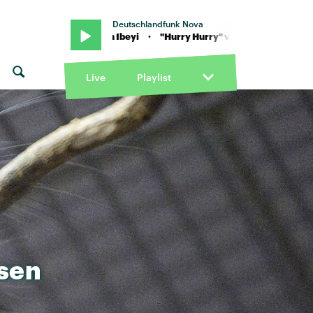
Deutschlandfunk Nova
 Hurry" von Ibeyi · "Hurry Hurry" von Ibeyi
Live
Playlist
ssen