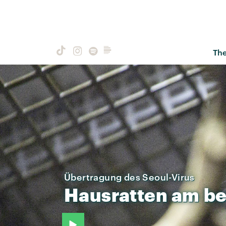
Th
Übertragung des Seoul-Virus
Hausratten
am
be