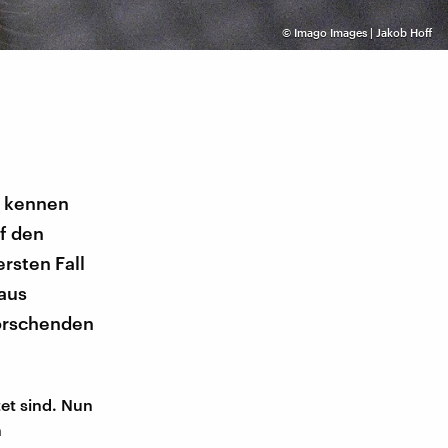
©
Imago Images | Jakob Hoff
e kennen
f den
rsten Fall
 aus
Forschenden
tet sind. Nun
n