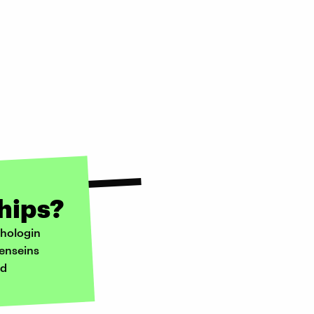
hips?
chologin
enseins
nd