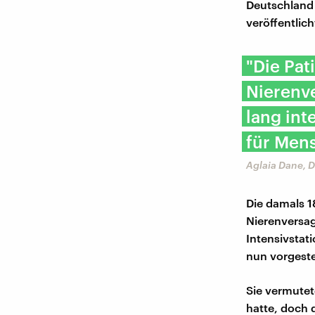
Deutschland 
veröffentlich
"Die Pa
Nierenv
lang int
für Men
Aglaia Dane, 
Die damals 1
Nierenversag
Intensivstati
nun vorgestel
Sie vermutet
hatte, doch 