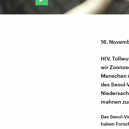
16. Novem
HIV, Tollwu
wir Zoonos
Menschen ü
des Seoul-
Niedersachs
mahnen zur
Das Seoul-Vi
haben Forsch