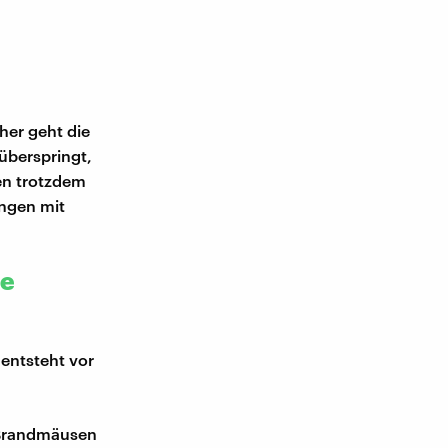
her geht die
überspringt,
en trotzdem
ungen mit
se
 entsteht vor
 Brandmäusen