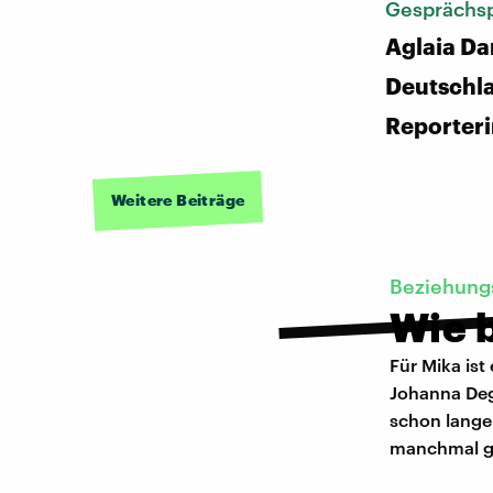
Gesprächsp
Aglaia Da
Deutschl
Reporter
Weitere Beiträge
Beziehung
Wie b
Für Mika ist
Johanna Deg
schon lange 
manchmal g