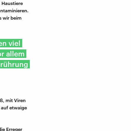
 Haustiere
ontaminieren.
s wir beim
en viel
or allem
erührung
ß, mit Viren
t auf etwaige
die Erreger