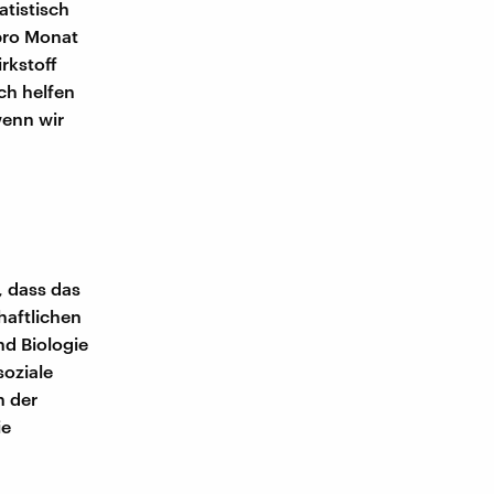
tistisch
pro Monat
rkstoff
ch helfen
wenn wir
, dass das
haftlichen
nd Biologie
oziale
n der
ie