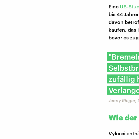
Eine
US-Stud
bis 44 Jahre
davon betrof
kaufen, das i
bevor es zug
"Bremela
Selbstb
zufällig
Verlange
Jenny Rieger,
Wie der
Vyleesi enth