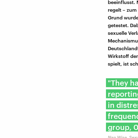
beeinflusst.
regelt – zum
Grund wurde
getestet. Da
sexuelle Ver
Mechanismus 
Deutschlandf
Wirkstoff de
spielt, ist s
"They ha
reportin
in distr
frequenc
group, 0
Nan Wise, Sexu