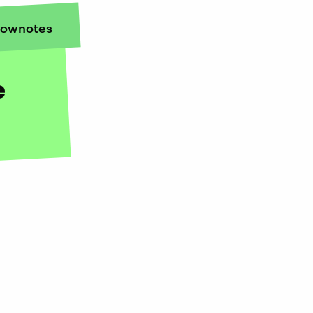
ownotes
e