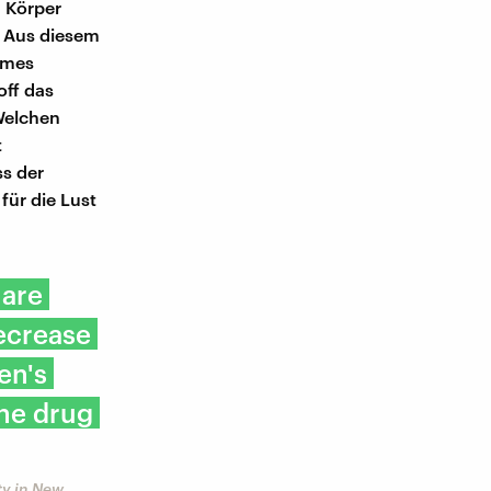
m Körper
. Aus diesem
emes
off das
 Welchen
t
ss der
für die Lust
 are
ecrease
en's
the drug
ty in New