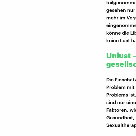
teilgenommen
gesehen nur 
mehr im Verg
eingenommen 
könne die Li
keine Lust 
Unlust 
gesells
Die Einschät
Problem mit 
Problems ist
sind nur ei
Faktoren, wie
Gesundheit, S
Sexualtherap