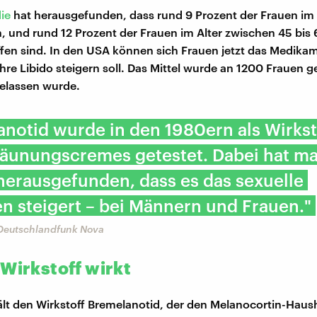
ie
hat herausgefunden, dass rund 9 Prozent der Frauen im 
n, und rund 12 Prozent der Frauen im Alter zwischen 45 bis
fen sind. In den USA können sich Frauen jetzt das Medikam
hre Libido steigern soll. Das Mittel wurde an 1200 Frauen g
elassen wurde.
notid wurde in den 1980ern als Wirksto
räunungscremes getestet. Dabei hat m
 herausgefunden, dass es das sexuelle
n steigert – bei Männern und Frauen."
 Deutschlandfunk Nova
 Wirkstoff wirkt
ält den Wirkstoff Bremelanotid, der den Melanocortin-Haush