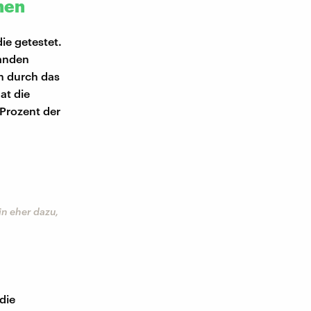
hen
ie getestet.
banden
n durch das
at die
 Prozent der
n eher dazu,
die