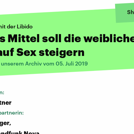
Sh
it der Libido
 Mittel soll die weiblich
auf Sex steigern
 unserem Archiv vom 05. Juli 2019
n:
tner
artnerin:
ger,
andfunk Nova