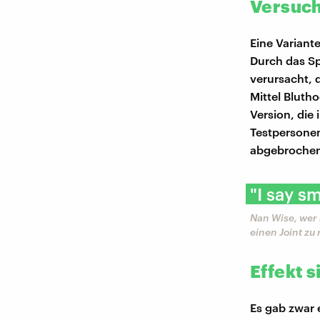
Versuch
Eine Variant
Durch das S
verursacht, 
Mittel Bluth
Version, die 
Testpersonen
abgebroche
"I say sm
Nan Wise, wer
einen Joint zu
Effekt s
Es gab zwar e