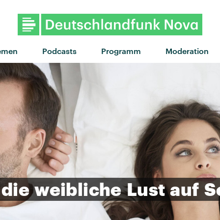
"Quicksand" von La Roux · 
emen
Podcasts
Programm
Moderation
die
weibliche
Lust
auf
S