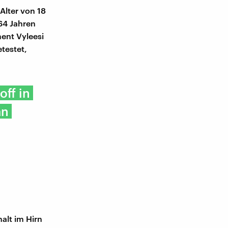
Alter von 18
 64 Jahren
ent Vyleesi
etestet,
ff in
an
alt im Hirn