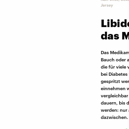
Jersey
Libid
das 
Das Medikame
Bauch oder am
die für viele
bei Diabetes
gespritzt we
einnehmen wo
vergleichbar
dauern, bis 
werden: nur 
dazwischen.