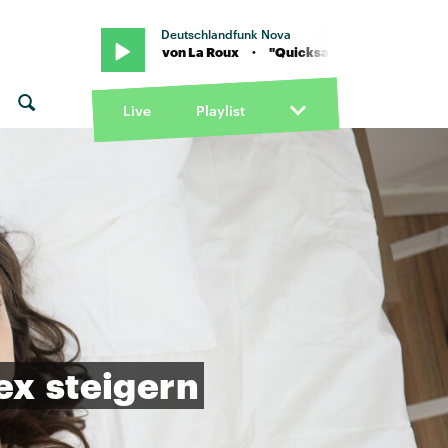
Deutschlandfunk Nova
"Quicksand" von La Roux · "Quicksand" von La Roux
Live
Playlist
ex
steigern