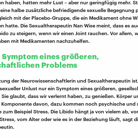
 haben, hatten mehr Lust – aber nur geringfügig mehr. Sta
eine halbe zusätzliche befriedigende sexuelle Begegnung 
leich mit der Placebo-Gruppe, die ein Medikament ohne Wi
hatte. Die Sexualtherapeutin Nan Wise meint, dass es au
bido zu steigern, wenn wir einen Joint rauchen. Vor allem, 
haben mit Medikamenten nachzuhelfen.
– Symptom eines größeren,
chaftlichen Problems
zung der Neurowissenschaftlerin und Sexualtherapeutin ist
sexueller Unlust nur ein Symptom eines größeren, gesellsc
. Sie glaubt, dass wir verlernt haben, zu genießen. Körper u
ne Komponente davon, dazu kommen noch psychische und s
 zum Beispiel Stress. Die Libido hängt ja von vielem ab, vo
tress, vom Alter oder wie es in der Beziehung läuft, sagt d
eutin.