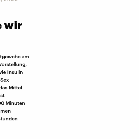
 wir
Fettgewebe am
Vorstellung,
ie Insulin
 Sex
das Mittel
st
 90 Minuten
ommen
Stunden