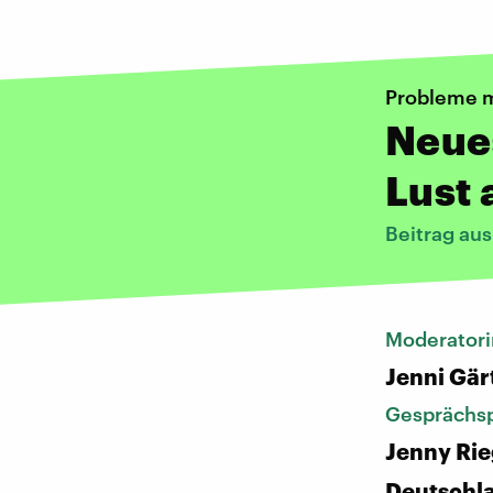
Probleme m
Neues
Lust 
Beitrag aus
Moderatori
Jenni Gär
Gesprächsp
Jenny Rie
Deutschl