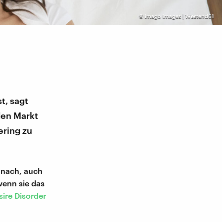
©
imago images | Westend61
t, sagt
den Markt
ering zu
x nach, auch
wenn sie das
ire Disorder