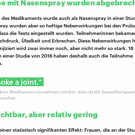
e mit Nasenspray wurden abgebroc
e des Medikaments wurde auch als Nasenspray in einer Stud
pray wurden aber so heftige Nebenwirkungen bei den Pro
dass die Tests eingestellt wurden. Teilnehmerinnen bekame
ochdruck, Übelkeit und Erbrechen. Diese Nebenwirkungen h
injiziert wird zwar immer noch, aber nicht mehr so stark. 18
 einer Studie von 2016 haben deshalb auch die Teilnahme
n.
oke a joint."
 kein Medikament einnehmen möchte, dem rät die Sexualtherapeuti
 rauchen,
ichtbar, aber relativ gering
inen statistisch signifikanten Effekt: Frauen, die an der Stu