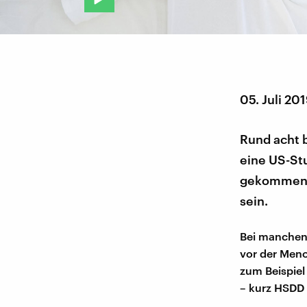
05. Juli 20
Rund acht b
eine US-Stu
gekommen, d
sein.
Bei manchen 
vor der Meno
zum Beispiel
– kurz HSDD 