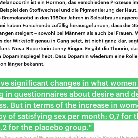
 Melanocortin ist ein Hormon, das verschiedene Prozesse i
 Beispiel den Stoffwechsel und die Pigmentierung der Haut
 Bremelanotid in den 1980er Jahren in Selbstbräunungscr
bei haben Forschende zufällig herausgefunden, dass der St
langen steigert – sowohl bei Männern als auch bei Frauen.
der Wirkstoff genau in Gang setzt, ist nicht ganz klar, sag
unk-Nova-Reporterin Jenny Rieger. Es gibt die Theorie, da
n Dopaminspiegel hebt. Dass Dopamin wiederum eine Rolle 
chon länger bekannt.
ve significant changes in what women
g in questionnaires about desire and d
ess. But in terms of the increase in wom
y of satisfying sex per month: 0,7 for 
,2 for the placebo group."
altherapeutin und Neurowissenschaftlerin an der Rutgers Universi