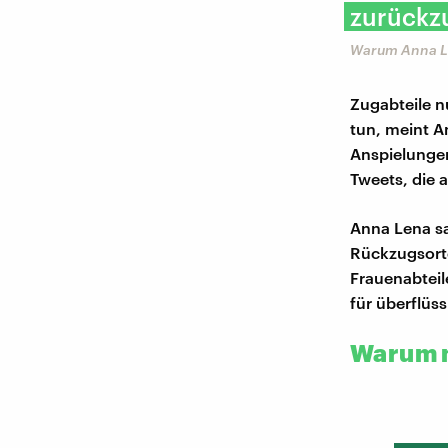
zurückz
Warum Anna Le
Zugabteile n
tun, meint A
Anspielungen
Tweets, die 
Anna Lena s
Rückzugsorte
Frauenabteil
für überflüss
Warum m