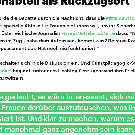
nabteil als Rückzugsort
rde die Debatte durch die Nachricht, dass die
Mitteldeuts
n
spezielle Abteile für Frauen einführen will, um ihr Sicherh
 österreichische Journalist
Hanno Settele twitterte
dazu: "
len im Zug - nahe dem Aufpasser - kommt was? Reverse Ro
peasement pur. Hat noch nie funktioniert."
 schalten sich in die Diskussion ein. Und Kunstpädagogik-S
ankel
beginnt, unter dem Hashtag #imzugpassiert ihre Erle
u twittern.
e gedacht, es wäre interessant, sich mi
 Frauen darüber auszutauschen, was i
iert ist. Und klar zu machen, warum es
cht manchmal ganz angenehm sein kann,