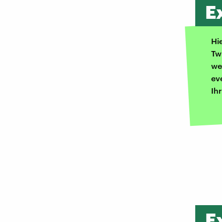
E
Hi
Tw
we
ev
Ih
E