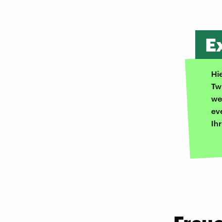
E
Hi
Tw
we
ev
Ih