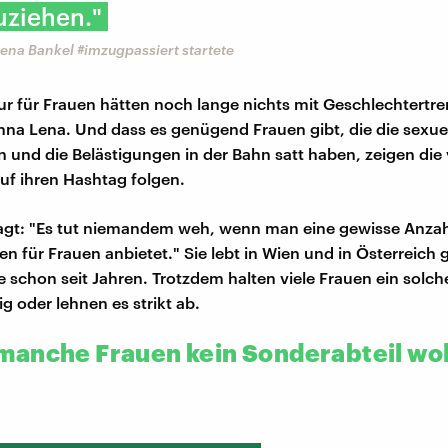
uziehen."
na Bankel #imzugpassiert startete
ur für Frauen hätten noch lange nichts mit Geschlechtertr
nna Lena. Und dass es genügend Frauen gibt, die die sexue
 und die Belästigungen in der Bahn satt haben, zeigen die 
auf ihren Hashtag folgen.
agt: "Es tut niemandem weh, wenn man eine gewisse Anzah
n für Frauen anbietet." Sie lebt in Wien und in Österreich g
e schon seit Jahren. Trotzdem halten viele Frauen ein solc
ig oder lehnen es strikt ab.
anche Frauen kein Sonderabteil wo