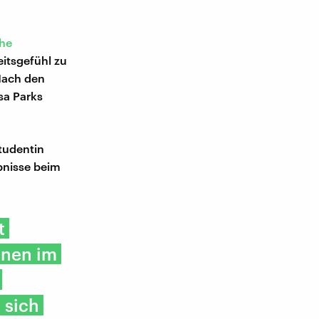
che
eitsgefühl zu
Nach den
sa Parks
tudentin
bnisse beim
t
hnen im
 sich