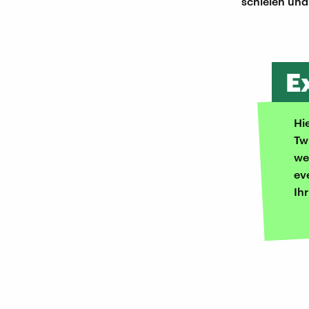
schielen und
E
Hi
Tw
we
ev
Ih