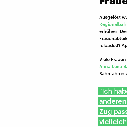
Fraue
Ausgelöst wu
Regionalbah
erhöhen. Der
Frauenabtei
reloaded? Ap
Viele Frauen
Anna Lena B
Bahnfahren z
"Ich hab
anderen
Zug pass
viellei