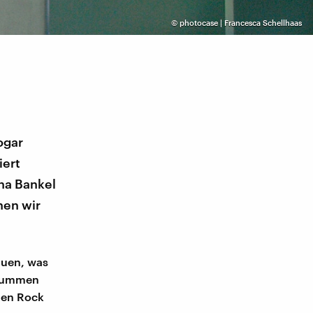
©
photocase | Francesca Schellhaas
ogar
iert
na Bankel
hen wir
auen, was
 dummen
den Rock