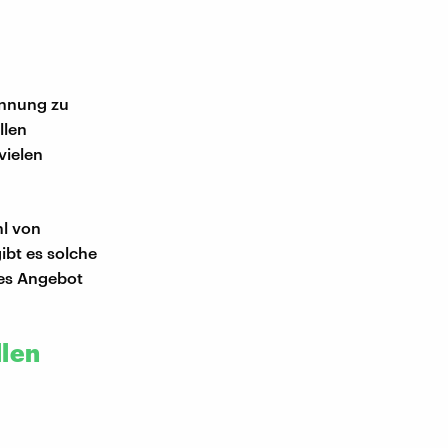
ennung zu
llen
vielen
l von
ibt es solche
hes Angebot
llen