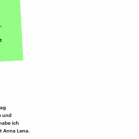
,
t
tag
e und
habe ich
lt Anna Lena.