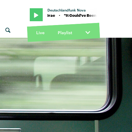
Deutschlandfunk Nova
" von Hannah Grae · "It Could've Been You" von Hannah Grae · "It C
Live
Playlist