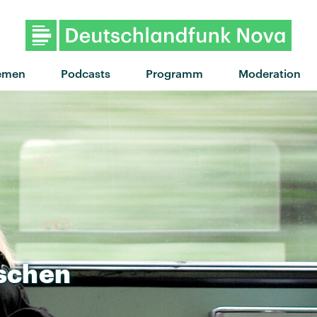
"It Could've Been You
emen
Podcasts
Programm
Moderation
schen