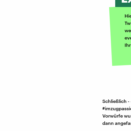
Hi
Tw
we
ev
Ih
Schließlich 
#imzugpassie
Vorwürfe wu
dann angefan