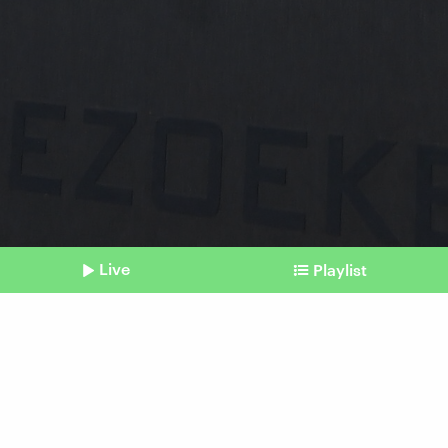
Live
Playlist
©
Shownotes