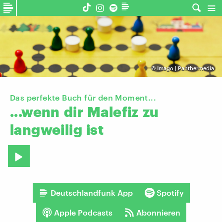
©
Imago | Panthermedia
Das perfekte Buch für den Moment...
...wenn
dir
Malefiz
zu
langweilig
ist
Deutschlandfunk App
Spotify
Apple Podcasts
Abonnieren