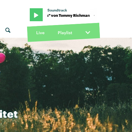
Soundtrack
 "Changes" von Tommy Richman · "Changes" von Tommy Richman
Live
Playlist
itet