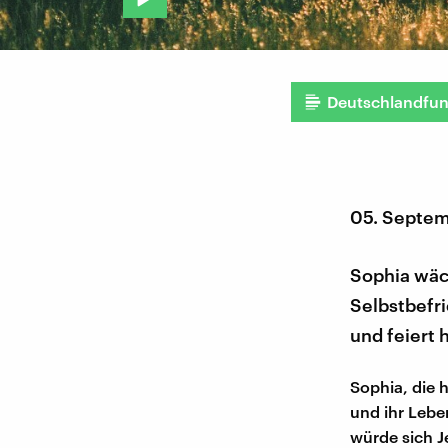
Deutschlandfu
05. Septe
Sophia wäch
Selbstbefri
und feiert 
Sophia, die h
und ihr Leben
würde sich J