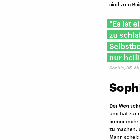
sind zum Bei
"Es ist 
zu schla
Selbstbe
nur heil
Sophia, 35, Mu
Sophi
Der Weg sche
und hat zum e
immer mehr Z
zu machen. D
Mann scheide