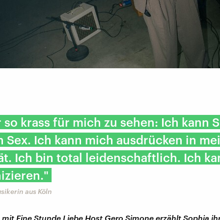
 so krass für mich zu sehen: Ich kann 
 Sex. Ich kann mich ausdrücken in me
ät. Ich bin total leidenschaftlich. Ich k
zieren."
sikerin aus Köln
mit Eine Stunde Liebe Host Gero Simone erzählt Sophia ih