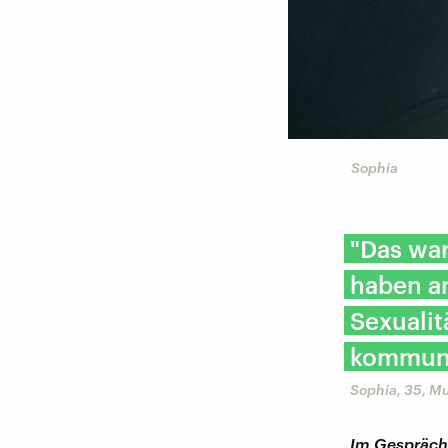
Sophia
"Das war
haben an
Sexualit
kommuni
Sophia, 35, Mu
Im Gespräch 