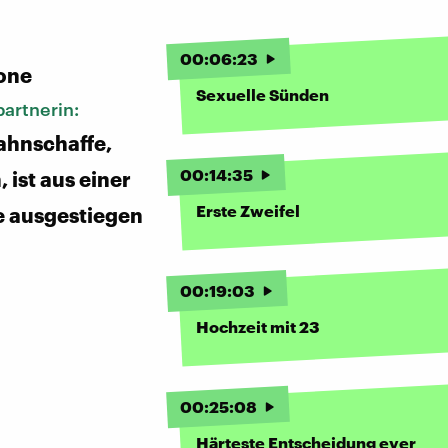
:
00
:
06
:
23
one
Sexuelle Sünden
artnerin:
ahnschaffe,
00
:
14
:
35
 ist aus einer
Erste Zweifel
e ausgestiegen
00
:
19
:
03
Hochzeit mit 23
00
:
25
:
08
Härteste Entscheidung ever