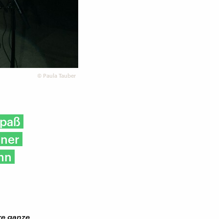
©
Paula Tauber
Spaß
iner
ann
re ganze