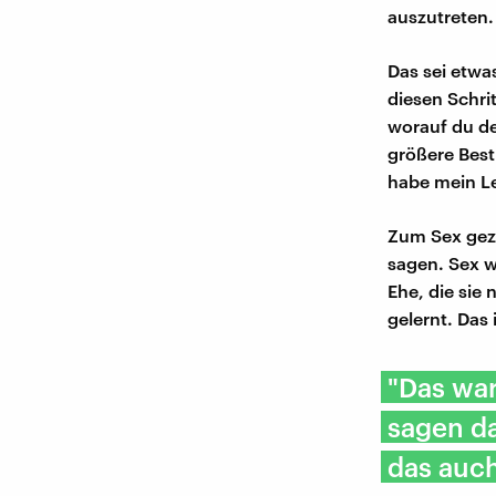
auszutreten.
Das sei etwas
diesen Schrit
worauf du de
größere Best
habe mein Le
Zum Sex gezw
sagen. Sex wa
Ehe, die sie
gelernt. Das
"Das war
sagen da
das auch