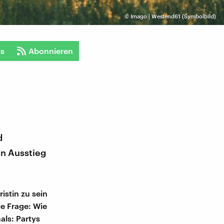
©
Imago | Westend61 (Symbolbild)
ts
Abonnieren
d
en Ausstieg
istin zu sein
ie Frage: Wie
als: Partys