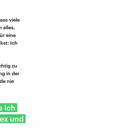
ass viele
 alles,
ür eine
kst: Ich
chtig zu
ng in der
de nie
s ich
Sex und