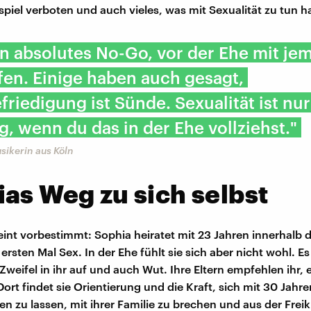
spiel verboten und auch vieles, was mit Sexualität zu tun ha
ein absolutes No-Go, vor der Ehe mit j
fen. Einige haben auch gesagt,
friedigung ist Sünde. Sexualität ist nur
ig, wenn du das in der Ehe vollziehst."
sikerin aus Köln
as Weg zu sich selbst
int vorbestimmt: Sophia heiratet mit 23 Jahren innerhalb d
rsten Mal Sex. In der Ehe fühlt sie sich aber nicht wohl. Es
weifel in ihr auf und auch Wut. Ihre Eltern empfehlen ihr, 
ort findet sie Orientierung und die Kraft, sich mit 30 Jahr
n zu lassen, mit ihrer Familie zu brechen und aus der Freik