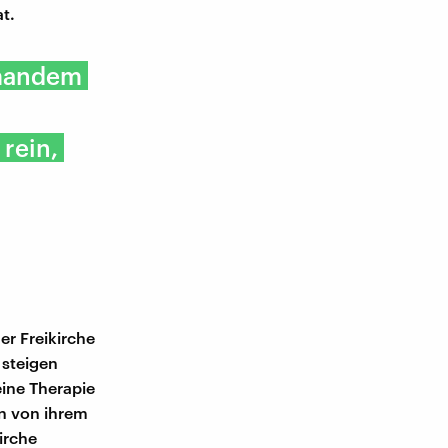
t.
emandem
 rein,
er Freikirche
 steigen
eine Therapie
en von ihrem
irche