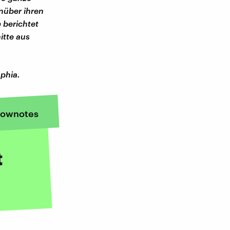
nüber ihren
 berichtet
itte aus
ophia.
ownotes
t