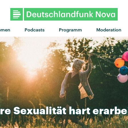
"Changes" von Tommy Richman ·
emen
Podcasts
Programm
Moderation
hre
Sexualität
hart
erarbe