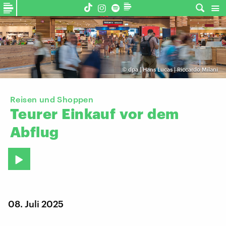
©
dpa | Hans Lucas | Riccardo Milani
Reisen und Shoppen
Teurer
Einkauf
vor
dem
Abflug
08. Juli 2025