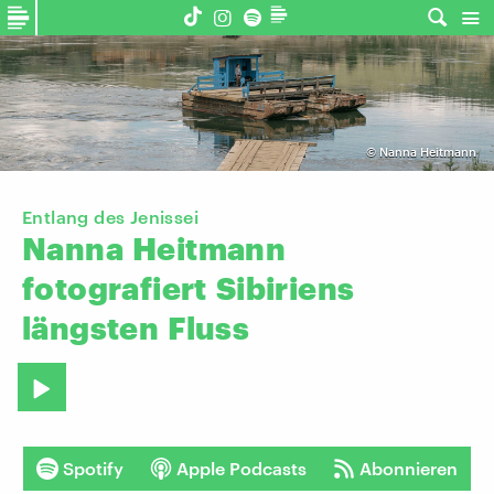
©
Nanna Heitmann
Entlang des Jenissei
Nanna
Heitmann
fotografiert
Sibiriens
längsten
Fluss
Spotify
Apple Podcasts
Abonnieren