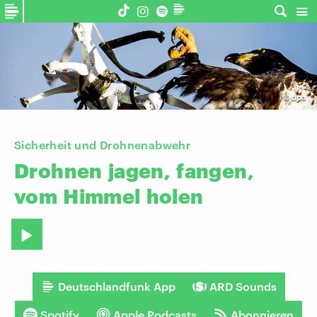
©
dpa
Sicherheit und Drohnenabwehr
Drohnen
jagen,
fangen,
vom
Himmel
holen
Deutschlandfunk App
ARD Sounds
Spotify
Apple Podcasts
Abonnieren