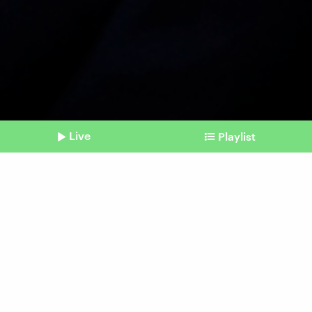
Live
Playlist
©
picture alliance / ASSOCIATED PRESS | Ludovic Marin
Shownotes
Sicherheitspannne
Journalist liest geheimen