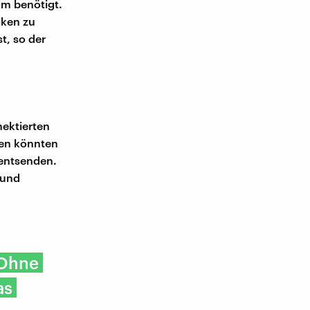
om benötigt.
iken zu
t, so der
ektierten
men könnten
 entsenden.
 und
 Ohne
as