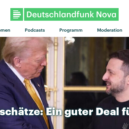
"I Will Wait" von Mumford
emen
Podcasts
Programm
Moderation
schätze:
Ein
guter
Deal
f