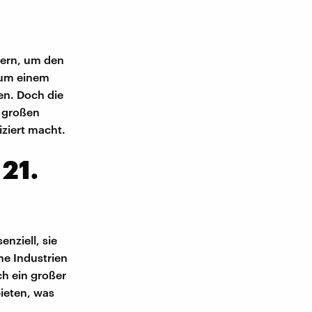
hern, um den
, um einem
n. Doch die
n großen
ziert macht.
21.
enziell, sie
he Industrien
ch ein großer
bieten, was