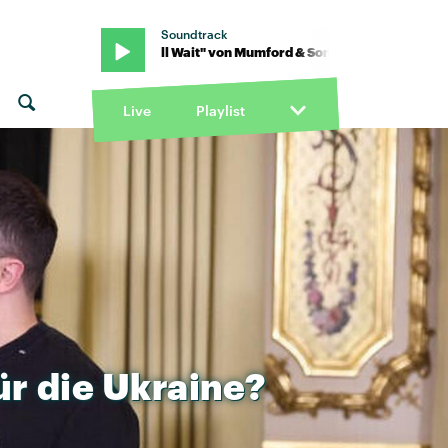
Soundtrack
 & Sons · "I Will Wait" von Mumford & Sons · "I Will Wait" von Mumf
Live
Playlist
ür
die
Ukraine?