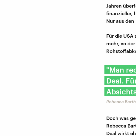
Jahren überf
finanzieller,
Nur aus den
Für die USA 
mehr, so der
Rohstoffabk
"Man red
Deal. Fü
Absichts
Rebecca Barth
Doch was gen
Rebecca Bar
Deal wirkt eh