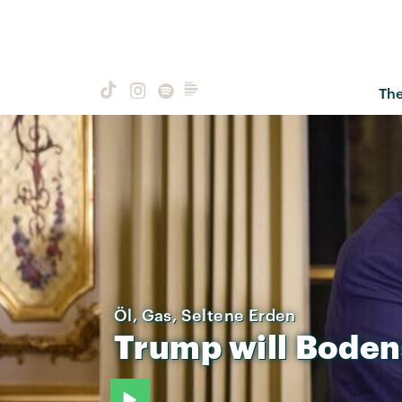
Th
Öl, Gas, Seltene Erden
Trump
will
Boden