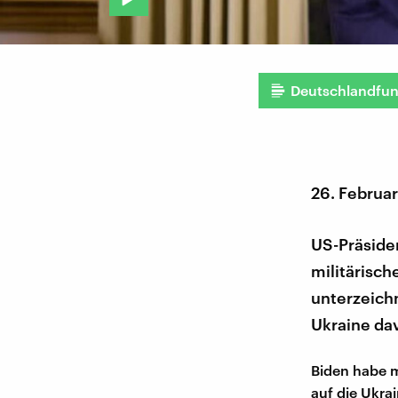
Deutschlandfu
26. Februa
US-Präside
militärisc
unterzeichn
Ukraine dav
Biden habe m
auf die Ukra