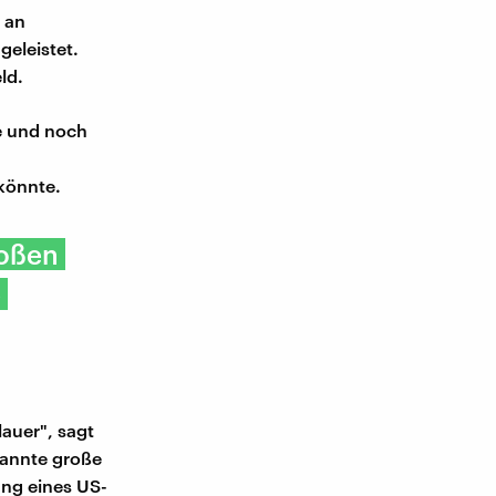
r an
geleistet.
ld.
e und noch
könnte.
roßen
e
auer", sagt
nannte große
ung eines US-