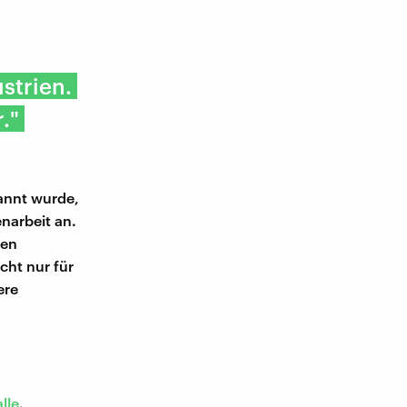
strien.
."
annt wurde,
narbeit an.
ten
cht nur für
ere
lle
.