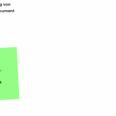
ng von
okument
,
t