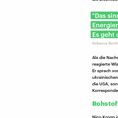
"Das sin
Energien
Es geht 
Rebecca Barth
Als die Nach
reagierte Wl
Er sprach vo
ukrainischen
die USA, son
Korresponde
Rohstoff
Nico Kropp 