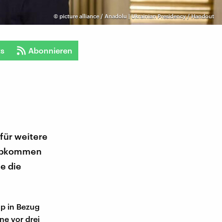
©
picture alliance / Anadolu | Ukrainian Presidency / Handout
ts
Abonnieren
für weitere
s Abkommen
e die
p in Bezug
ne vor drei