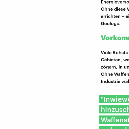
Energieverso
Ohne diese V
errichten – e
Geologe.
Vorkomm
Viele Rohst
Gebieten, w
zögern, in u
Ohne Waffens
Industrie wa
"Inwiewe
hinzusch
Waffenst