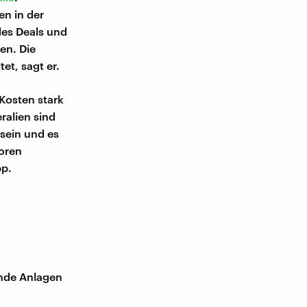
n in der
des Deals und
en. Die
et, sagt er.
Kosten stark
alien sind
sein und es
toren
pp.
ende Anlagen