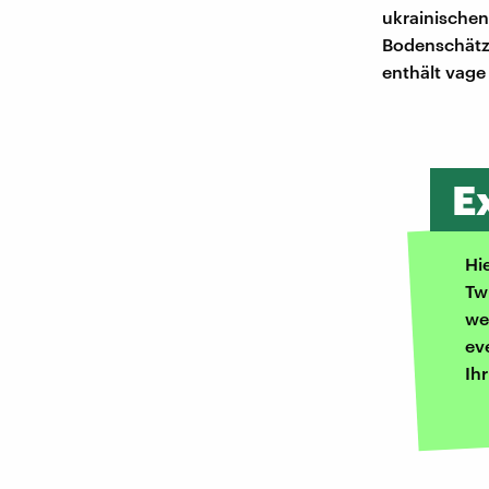
ukrainischen
Bodenschätze
enthält vage
E
Hi
Tw
we
ev
Ih