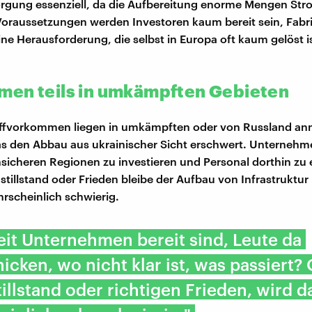
rgung essenziell, da die Aufbereitung enorme Mengen Str
oraussetzungen werden Investoren kaum bereit sein, Fabr
ine Herausforderung, die selbst in Europa oft kaum gelöst is
en teils in umkämpften Gebieten
offvorkommen liegen in umkämpften oder von Russland ann
as den Abbau aus ukrainischer Sicht erschwert. Unterneh
nsicheren Regionen zu investieren und Personal dorthin zu
tillstand oder Frieden bleibe der Aufbau von Infrastruktur
hrscheinlich schwierig.
it Unternehmen bereit sind, Leute da
icken, wo nicht klar ist, was passiert?
illstand oder richtigen Frieden, wird d