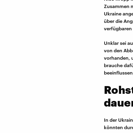
Zusammen mi
Ukraine ange
über die Ang
verfügbaren 
Unklar sei a
von den Abb
vorhanden, u
brauche dafü
beeinflussen
Rohs
daue
In der Ukrai
könnten durc