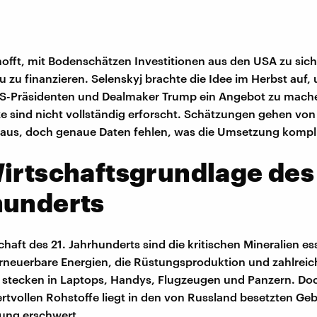
hofft, mit Bodenschätzen Investitionen aus den USA zu sic
 zu finanzieren. Selenskyj brachte die Idee im Herbst auf
S-Präsidenten und Dealmaker Trump ein Angebot zu mache
 sind nicht vollständig erforscht. Schätzungen gehen vo
us, doch genaue Daten fehlen, was die Umsetzung kompli
irtschaftsgrundlage des 
hunderts
chaft des 21. Jahrhunderts sind die kritischen Mineralien ess
rneuerbare Energien, die Rüstungsproduktion und zahlreic
e stecken in Laptops, Handys, Flugzeugen und Panzern. Do
wertvollen Rohstoffe liegt in den von Russland besetzten Ge
ßung erschwert.